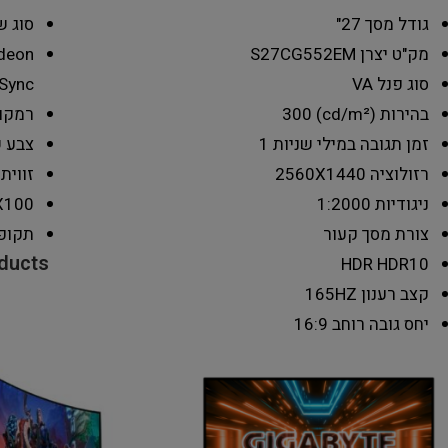
גודל מסך
27"
סוג ש
מק"ט יצרן
S27CG552EM
deon
סוג פנל
VA
Sync
בהירות (cd/m²)
300
רמקו
זמן תגובה במילי שניות
1
צבע
ש
רזולוציה
2560X1440
זווית
ניגודיות
1:2000
X100
צורת מסך
קעור
תקופ
oducts
HDR
HDR10
קצב רענון
165HZ
יחס גובה רוחב
16:9