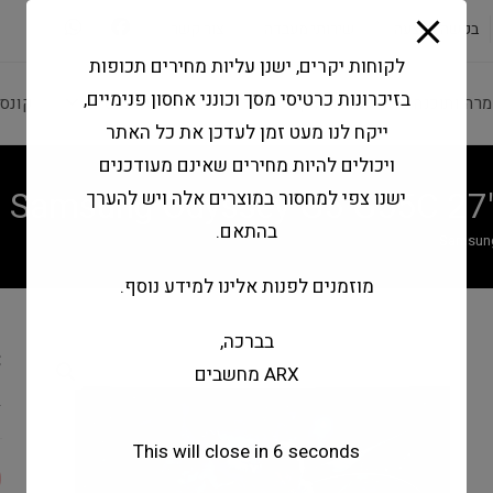
modal-check
בקשה להצעה
שירותי מעבדה
צור קשר
לקוחות יקרים, ישנן עליות מחירים תכופות
בזיכרונות כרטיסי מסך וכונני אחסון פנימיים,
מרה ותוכנה
ציוד היקפי
מחשבים וטאבלטים
קונס
ייקח לנו מעט זמן לעדכן את כל האתר
ויכולים להיות מחירים שאינם מעודכנים
Samsung Odyssey G5 G55C 2
ישנו צפי למחסור במוצרים אלה ויש להערך
בהתאם.
Samsung
מוזמנים לפנות אלינו למידע נוסף.
בברכה,
C
ARX מחשבים
A
This will close in
6
seconds
0