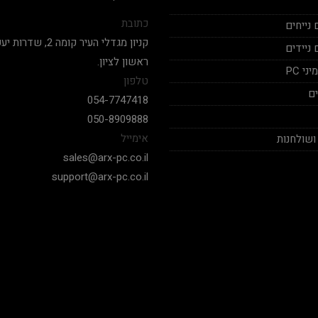
כתובת
נייחים
ניידים
ראשון לציון.
י PC
טלפון
ם
054-7747418
050-8909888
אימייל
ושולחנות
sales@arx-pc.co.il
support@arx-pc.co.il
אלי יצחק
Nadav Peket
2020-12-19
2020-12-18
בימים אלה שכמעט כל חנויות
המחשבים לא עונים פה אתה מקבל
שצריך לקנות מחשב של
מענה לכל שאלה שאפו
חלקים. אחלה שירות גם 