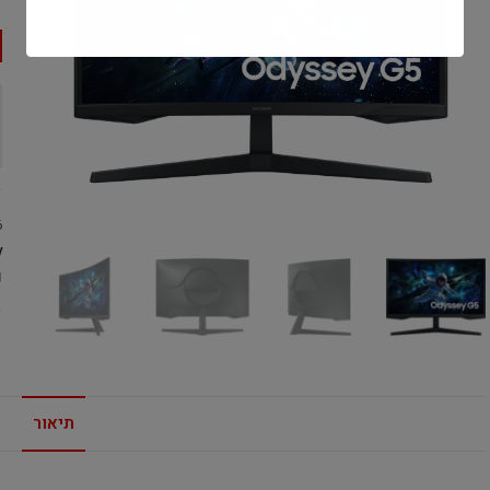
6
:
g
תיאור