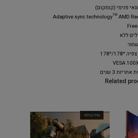
נאי
פנימי (קומקום)
Adaptive sync technology
™ AMD Ra
Free
לים
ללא
חור
 צפיה
178º/178º
VESA
100
ת אחריות
3 שנים
Related pr
אזל המלאי