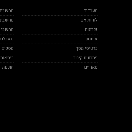
מעבדים
מחשבים 
לוחות אם
מחשבים 
זכרונות
מחשבי מינ
איחסון
טאבלטי
כרטיסי מסך
מסכים
פתרונות קירור
כיסאות 
מארזים
תוכנות
Ben Vaknin
Aviv Sela
2020-12-04
2020-11-27
ח אמיתי! סבלני ברמות על ושירות
בן אדם תותח עשה לי בילד מפחיד
מקצועי, תודה על העזרה אמיר.
במחיר הגיוני יחס אישי