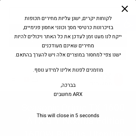
modal-check
Ski
Products
t
search
פתח סרגל נגישות
לקוחות יקרים, ישנן עליות מחירים תכופות
conten
בזיכרונות כרטיסי מסך וכונני אחסון פנימיים,
החשבון שלי
בקשה להצעה
ייקח לנו מעט זמן לעדכן את כל האתר ויכולים להיות
שירותי מעבדה
צור קשר
מחירים שאינם מעודכנים
ישנו צפי למחסור במוצרים אלה ויש להערך בהתאם.
מוזמנים לפנות אלינו למידע נוסף.
0
בברכה,
ARX מחשבים
Seasonic Prime TX-1600
This will close in
5
seconds
ATX 3.1 Noctua Edition
1600W 80Plus Titanium