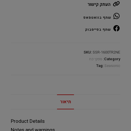
העתק קישור
1600
ATX
שתף בוואטסאפ
3.1
Noctua
שתף בפייסבוק
Edition
1600W
80Plus
SKU:
SSR-1600TR2NE
Titanium
Category:
ספקי כח
quantity
Tag:
Seasonic
תיאור
Product Details
Notes and warnings