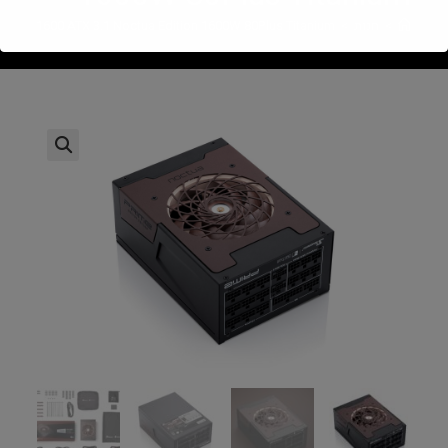
>
חנות
>
me TX-1600 ATX 3.1 Noctua Edition 1600W 80Plus Titanium