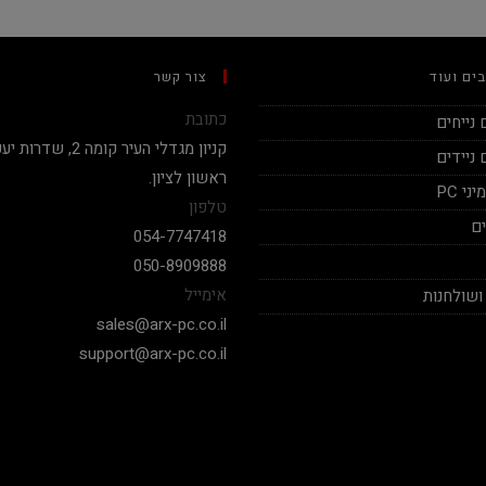
ים ועוד
צור קשר
כתובת
נייחים
ניידים
ראשון לציון.
י PC
טלפון
ם
054-7747418
050-8909888
אימייל
ושולחנות
sales@arx-pc.co.il
support@arx-pc.co.il
אלי יצחק
Nadav Peket
2020-12-19
2020-12-18
בימים אלה שכמעט כל חנויות