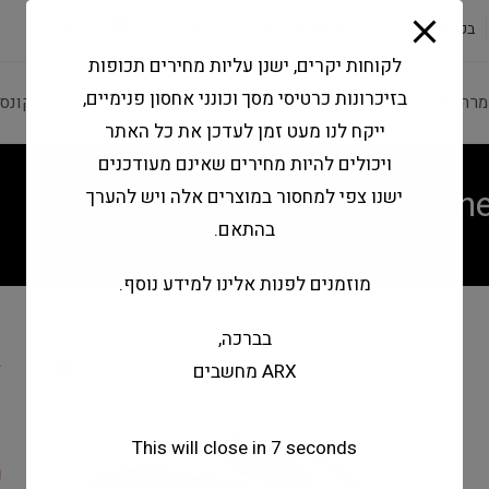
modal-check
בקשה להצעה
שירותי מעבדה
צור קשר
לקוחות יקרים, ישנן עליות מחירים תכופות
בזיכרונות כרטיסי מסך וכונני אחסון פנימיים,
מרה ותוכנה
ציוד היקפי
מחשבים וטאבלטים
קונס
ייקח לנו מעט זמן לעדכן את כל האתר
ויכולים להיות מחירים שאינם מעודכנים
Silver Li
ישנו צפי למחסור במוצרים אלה ויש להערך
בהתאם.
מוזמנים לפנות אלינו למידע נוסף.
בברכה,
R
ARX מחשבים
s
This will close in
6
seconds
0