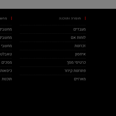
חומרה ותוכנה
מחשב
מעבדים
מחשבים 
לוחות אם
מחשבים 
זכרונות
מחשבי מינ
איחסון
טאבלטי
כרטיסי מסך
מסכים
פתרונות קירור
כיסאות 
מארזים
תוכנות
Ben Vaknin
Aviv Sela
2020-12-04
2020-11-27
ח אמיתי! סבלני ברמות על ושירות
בן אדם תותח עשה לי בילד מפחיד