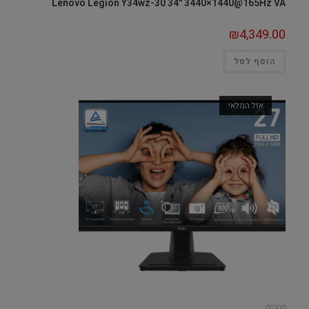
Lenovo Legion Y34wz-30 34" 3440×1440@165Hz VA
₪
4,349.00
הוסף לסל
אזל המלאי
מסכים