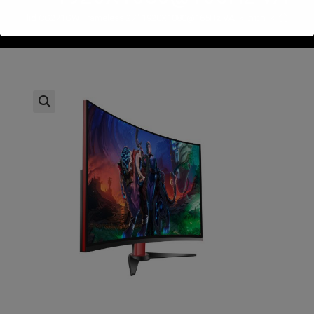
>
חנות
>
Solid CG271GW Frameless 27" 1920X1080@165Hz VA