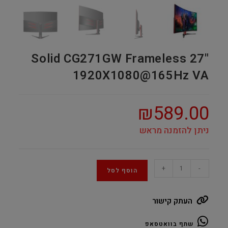
Solid CG271GW Frameless 27"
1920X1080@165Hz VA
₪
589.00
ניתן להזמנה מראש
Solid
+
-
הוסף לסל
CG271GW
Frameless
העתק קישור
27"
1920X1080@165Hz
שתף בוואטסאפ