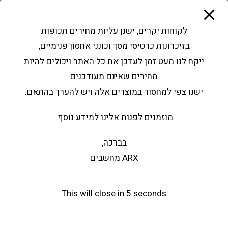
modal-check
Ski
Products
t
search
פתח סרגל נגישות
לקוחות יקרים, ישנן עליות מחירים תכופות
conten
בזיכרונות כרטיסי מסך וכונני אחסון פנימיים,
החשבון שלי
בקשה להצעה
ייקח לנו מעט זמן לעדכן את כל האתר ויכולים להיות
שירותי מעבדה
צור קשר
מחירים שאינם מעודכנים
ישנו צפי למחסור במוצרים אלה ויש להערך בהתאם.
מוזמנים לפנות אלינו למידע נוסף.
0
בברכה,
ARX מחשבים
Solid CG271GW
This will close in
5
seconds
Frameless 27"
1920X1080@165Hz VA