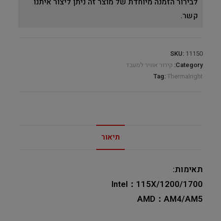
לבירור הזמנה מיוחדת של מוצר זה ניתן ליצור איתנו
קשר.
SKU:
11150
Category:
קירור אוויר למעבד
Tag:
Thermalright
תיאור
תאימות:
Intel：115X/1200/1700
AMD：AM4/AM5