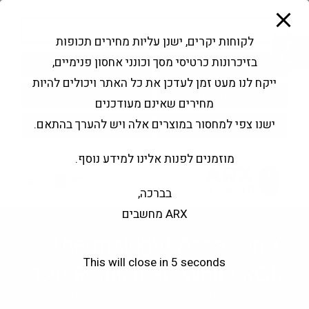
modal-check
Ski
Products
t
search
פתח סרגל נגישות
לקוחות יקרים, ישנן עליות מחירים תכופות
conten
בזיכרונות כרטיסי מסך וכונני אחסון פנימיים,
החשבון שלי
בקשה להצעה
ייקח לנו מעט זמן לעדכן את כל האתר ויכולים להיות
שירותי מעבדה
צור קשר
מחירים שאינם מעודכנים
ישנו צפי למחסור במוצרים אלה ויש להערך בהתאם.
מוזמנים לפנות אלינו למידע נוסף.
0
בברכה,
ARX מחשבים
Thermalright Assassin X
This will close in
5
seconds
120 Refined SE White RGB
>
חנות
>
Thermalright Assassin X 120 Refined SE White RGB