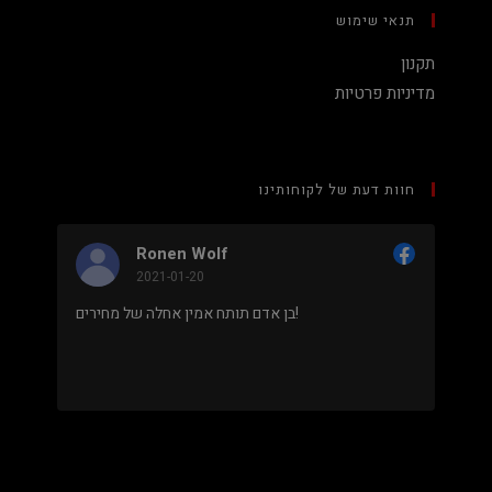
תנאי שימוש
תקנון
מדיניות פרטיות
חוות דעת של לקוחותינו
Wolf
Nadav Peket
0
2020-12-19
מחיר נמוך והוגן למעבד 5900X בלי שצריך לקנות
בן אדם תותח אמין אחלה של מחירים!
וד חלקים. אחלה שירות גם נראה מאוד
מקצועי.
.
מבוסס על
8 ביקורות
מתוך 5,
5
דירוג דירוג:
Facebook