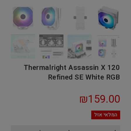
Thermalright Assassin X 120
Refined SE White RGB
₪
159.00
המלאי אזל