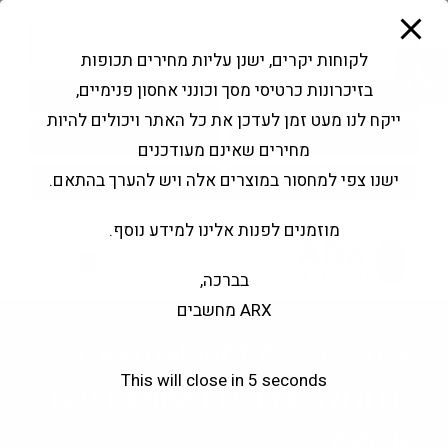
modal-check
Ski
Products
t
search
פתח סרגל נגישות
לקוחות יקרים, ישנן עליות מחירים תכופות
conten
בזיכרונות כרטיסי מסך וכונני אחסון פנימיים,
החשבון שלי
בקשה להצעה
ייקח לנו מעט זמן לעדכן את כל האתר ויכולים להיות
שירותי מעבדה
צור קשר
מחירים שאינם מעודכנים
ישנו צפי למחסור במוצרים אלה ויש להערך בהתאם.
מוזמנים לפנות אלינו למידע נוסף.
0
בברכה,
ARX מחשבים
Thermalright Assassin X
This will close in
5
seconds
120 Refined Digital WHITE
ARGB