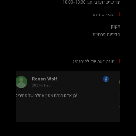
ימי שישי וערבי חג: 10:00-13:00
תנאי שימוש
תקנון
מדיניות פרטיות
חוות דעת של לקוחותינו
Nadav Peket
2020-12-19
מחיר נמוך והוגן למעבד 5900X בלי שצריך לקנות
בן אדם תותח אמין אחלה של מחירים!
שב שלם או עוד חלקים. אחלה שירות גם נראה מאוד
מקצועי.
.
מבוסס על
8 ביקורות
מתוך 5,
5
דירוג דירוג:
Facebook