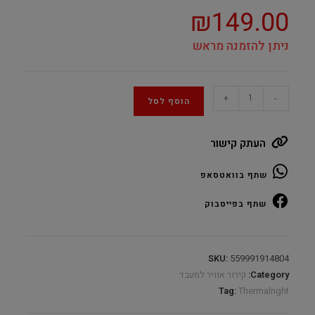
₪
149.00
ניתן להזמנה מראש
Thermalright
+
-
הוסף לסל
Assassin
X
העתק קישור
120
Refined
שתף בוואטסאפ
Digital
WHITE
שתף בפייסבוק
ARGB
quantity
SKU:
559991914804
Category:
קירור אוויר למעבד
Tag:
Thermalright