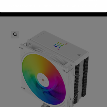
>
חנות
>
Thermalright Assassin X 120 Refined Digital WHITE ARGB