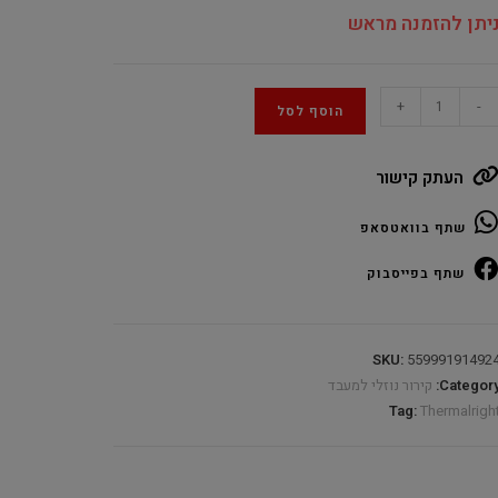
יתן להזמנה מראש
Thermalrigh
+
-
הוסף לסל
Froze
Warfram
העתק קישור
Whit
42
שתף בוואטסאפ
LC
RG
שתף בפייסבוק
quantit
SKU:
55999191492
Category
קירור נוזלי למעבד
Tag:
Thermalrigh