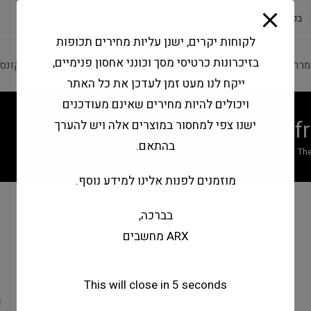
modal-check
בקשה להצעה
שירותי מעבדה
צור קשר
לקוחות יקרים, ישנן עליות מחירים תכופות
בזיכרונות כרטיסי מסך וכונני אחסון פנימיים,
מרה ותוכנה
ציוד היקפי
מחשבים וטאבלטים
קונס
ייקח לנו מעט זמן לעדכן את כל האתר
ויכולים להיות מחירים שאינם מעודכנים
Thermalright Frozen War
ישנו צפי למחסור במוצרים אלה ויש להערך
בהתאם.
The
מוזמנים לפנות אלינו למידע נוסף.
בברכה,
n
ARX מחשבים
B
This will close in
5
seconds
0