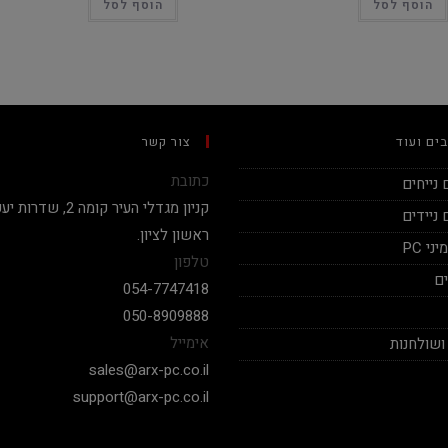
הוסף לסל
הוסף לסל
ים ועוד
צור קשר
כתובת
נייחים
ניידים
ראשון לציון.
י PC
טלפון
ם
054-7747418
050-8909888
אימייל
ושולחנות
sales@arx-pc.co.il
support@arx-pc.co.il