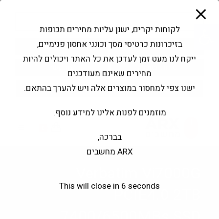
modal-check
Ski
Products
t
search
פתח סרגל נגישות
לקוחות יקרים, ישנן עליות מחירים תכופות
conten
בזיכרונות כרטיסי מסך וכונני אחסון פנימיים,
החשבון שלי
בקשה להצעה
ייקח לנו מעט זמן לעדכן את כל האתר ויכולים להיות
שירותי מעבדה
צור קשר
מחירים שאינם מעודכנים
ישנו צפי למחסור במוצרים אלה ויש להערך בהתאם.
מוזמנים לפנות אלינו למידע נוסף.
0
בברכה,
ARX מחשבים
Verbatim Vi7000G
This will close in
5
seconds
PCIE4.0 2TB
7400/6500MBs SSD