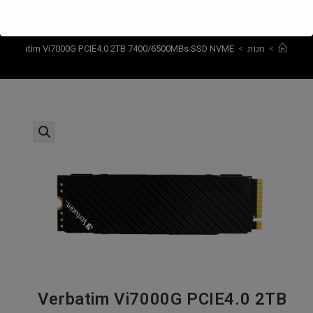
NVME
>
חנות
>
Verbatim Vi7000G PCIE4.0 2TB 7400/6500MBs SSD NVME
Verbatim Vi7000G PCIE4.0 2TB