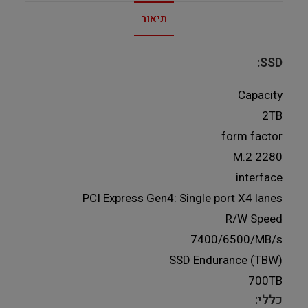
תיאור
SSD:
Capacity
2TB
form factor
M.2 2280
interface
PCI Express Gen4: Single port X4 lanes
R/W Speed
7400/6500/MB/s
SSD Endurance (TBW)
700TB
כללי: