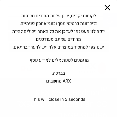
modal-check
Ski
Products
t
search
פתח סרגל נגישות
לקוחות יקרים, ישנן עליות מחירים תכופות
conten
בזיכרונות כרטיסי מסך וכונני אחסון פנימיים,
החשבון שלי
בקשה להצעה
ייקח לנו מעט זמן לעדכן את כל האתר ויכולים להיות
שירותי מעבדה
צור קשר
מחירים שאינם מעודכנים
ישנו צפי למחסור במוצרים אלה ויש להערך בהתאם.
מוזמנים לפנות אלינו למידע נוסף.
0
בברכה,
ARX מחשבים
XFX Swift Radeon™
This will close in
5
seconds
RX9070 XT Triple Fan OC
16GB GDDR6