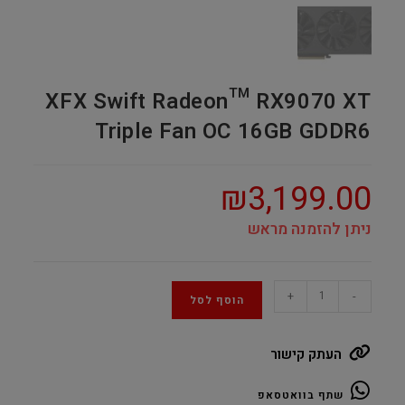
XFX Swift Radeon™ RX9070 XT
Triple Fan OC 16GB GDDR6
₪
3,199.00
ניתן להזמנה מראש
XFX
+
-
הוסף לסל
Swift
Radeon™
העתק קישור
RX9070
XT
שתף בוואטסאפ
Triple