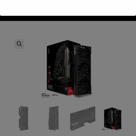
>
חנות
>
XFX Swift Radeon™ RX9070 XT Triple Fan OC 16GB GDDR6