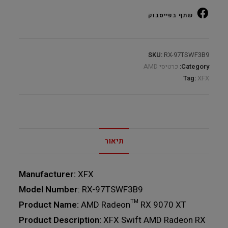
Fan
שתף בפייסבוק
OC
16GB
GDDR6
SKU:
RX-97TSWF3B9
quantity
Category:
כרטיסי AMD
Tag:
XFX
תיאור
Manufacturer:
XFX
Model Number
: RX-97TSWF3B9
Product Name:
AMD Radeon™ RX 9070 XT
Product Description:
XFX Swift AMD Radeon RX