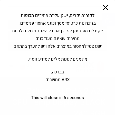
modal-check
Ski
Products
t
search
פתח סרגל נגישות
לקוחות יקרים, ישנן עליות מחירים תכופות
conten
בזיכרונות כרטיסי מסך וכונני אחסון פנימיים,
החשבון שלי
בקשה להצעה
ייקח לנו מעט זמן לעדכן את כל האתר ויכולים להיות
שירותי מעבדה
צור קשר
מחירים שאינם מעודכנים
ישנו צפי למחסור במוצרים אלה ויש להערך בהתאם.
מוזמנים לפנות אלינו למידע נוסף.
0
בברכה,
ARX מחשבים
Zalman ALPHA 2 A24
This will close in
5
seconds
CPU Temp Display BLACK
240 RGB