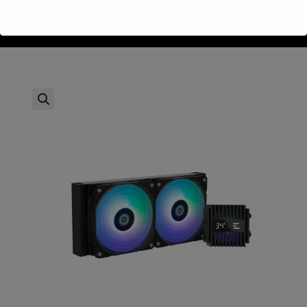
>
חנות
>
Zalman ALPHA 2 A24 CPU Temp Display BLACK 240 RGB