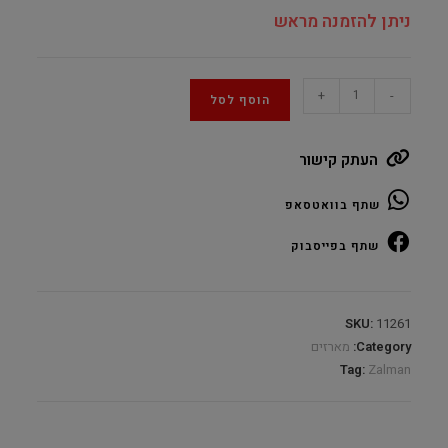
ניתן להזמנה מראש
Zalman
+
-
הוסף לסל
P30
Black
העתק קישור
ARGB
Mid
שתף בוואטסאפ
Tower
Micro
שתף בפייסבוק
ATX
quantity
SKU:
11261
Category:
מארזים
Tag:
Zalman