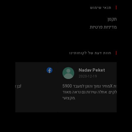
תנאי שימוש
תקנון
מדיניות פרטיות
חוות דעת של לקוחותינו
Nadav Peket
2020-12-19
ים פה
מחיר נמוך והוגן למעבד 5900X בלי שצריך לקנות
שאפו
מחשב שלם או עוד חלקים. אחלה שירות גם נראה מאוד
מקצועי.
.
מבוסס על
8 ביקורות
מתוך 5,
5
דירוג דירוג:
Facebook