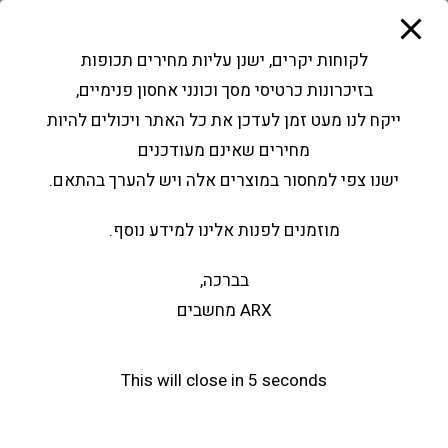
modal-check
Ski
Products
t
search
פתח סרגל נגישות
לקוחות יקרים, ישנן עליות מחירים תכופות
conten
בזיכרונות כרטיסי מסך וכונני אחסון פנימיים,
החשבון שלי
בקשה להצעה
ייקח לנו מעט זמן לעדכן את כל האתר ויכולים להיות
שירותי מעבדה
צור קשר
מחירים שאינם מעודכנים
ישנו צפי למחסור במוצרים אלה ויש להערך בהתאם.
מוזמנים לפנות אלינו למידע נוסף.
0
בברכה,
ARX מחשבים
Zalman P30 Black ARGB
This will close in
4
seconds
Mid Tower Micro ATX
>
חנות
>
Zalman P30 Black ARGB Mid Tower Micro ATX