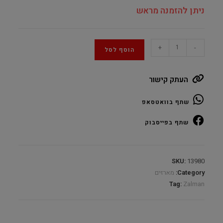
ניתן להזמנה מראש
Zalman
+
-
הוסף לסל
P50
DS
העתק קישור
Black
ARGB
שתף בוואטסאפ
Mid
Tower
שתף בפייסבוק
ATX
quantity
SKU:
13980
Category:
מארזים
Tag:
Zalman