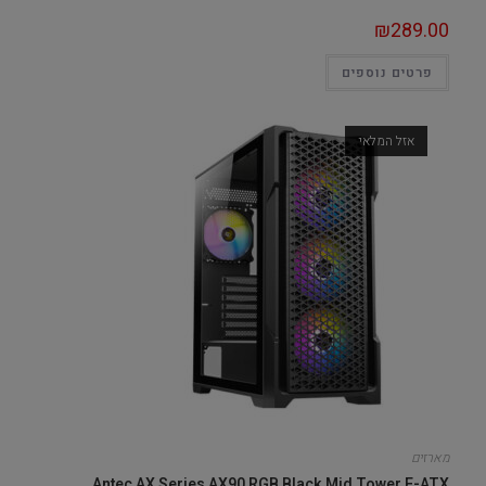
₪
289.00
פרטים נוספים
אזל המלאי
מארזים
Antec AX Series AX90 RGB Black Mid Tower E-ATX