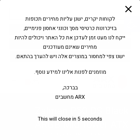
modal-check
Ski
Products
t
search
פתח סרגל נגישות
לקוחות יקרים, ישנן עליות מחירים תכופות
conten
בזיכרונות כרטיסי מסך וכונני אחסון פנימיים,
החשבון שלי
בקשה להצעה
ייקח לנו מעט זמן לעדכן את כל האתר ויכולים להיות
שירותי מעבדה
צור קשר
מחירים שאינם מעודכנים
ישנו צפי למחסור במוצרים אלה ויש להערך בהתאם.
מוזמנים לפנות אלינו למידע נוסף.
0
בברכה,
ARX מחשבים
Zalman P50 DS Black
This will close in
4
seconds
ARGB Mid Tower ATX
>
חנות
>
Zalman P50 DS Black ARGB Mid Tower ATX