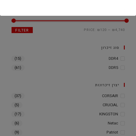
סנן לפי מחיר
PRICE:
₪120
—
₪4,740
FILTER
סוג זיכרון
DDR4
(15)
DDR5
(61)
יצרן זיכרונות
CORSAIR
(37)
CRUCIAL
(5)
KINGSTON
(17)
Netac
(6)
Patriot
(9)