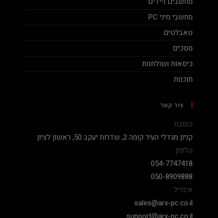
מחשבים ניידים
מחשבי מיני PC
טאבלטים
מסכים
כיסאות ושולחנות
תוכנות
צור קשר
כתובת
קניון מגדלי העיר קומה 2, שדרות יעקב 50, ראשון לציון.
טלפון
054-7747418
050-8909888
אימייל
sales@arx-pc.co.il
support@arx-pc.co.il