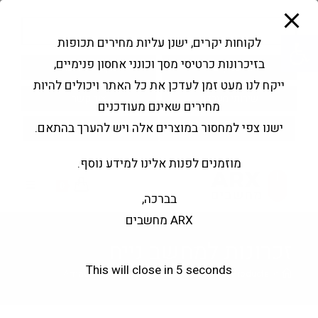
modal-check
Ski
Products
t
search
פתח סרגל נגישות
לקוחות יקרים, ישנן עליות מחירים תכופות
conten
בזיכרונות כרטיסי מסך וכונני אחסון פנימיים,
החשבון שלי
בקשה להצעה
ייקח לנו מעט זמן לעדכן את כל האתר ויכולים להיות
שירותי מעבדה
צור קשר
מחירים שאינם מעודכנים
ישנו צפי למחסור במוצרים אלה ויש להערך בהתאם.
מוזמנים לפנות אלינו למידע נוסף.
0
בברכה,
ARX מחשבים
זכרונות למחשב נייח
This will close in
4
seconds
>
Products
>
זכרונות
>
זכרונות למחשב נייח
>
עמוד 4