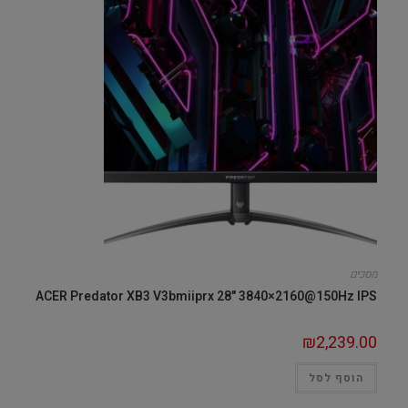
מסכים
ACER Predator XB3 V3bmiiprx 28" 3840×2160@150Hz IPS
₪
2,239.00
הוסף לסל