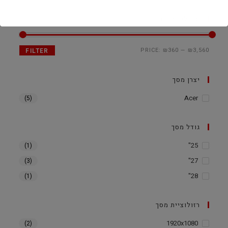
סנן לפי מחיר
PRICE:
₪360
—
₪3,560
FILTER
יצרן מסך
Acer
(5)
גודל מסך
25"
(1)
27"
(3)
28"
(1)
רזולוציית מסך
1920x1080
(2)