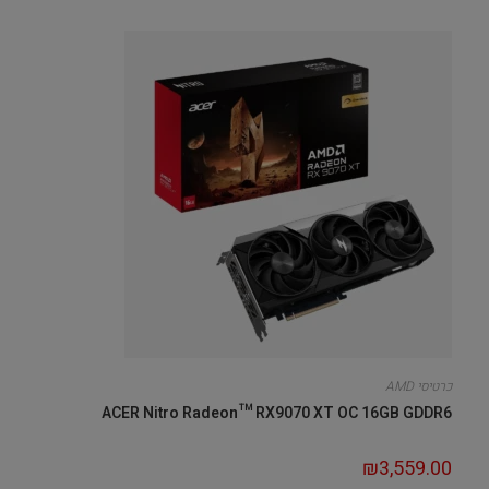
כרטיסי AMD
ACER Nitro Radeon™ RX9070 XT OC 16GB GDDR6
₪
3,559.00