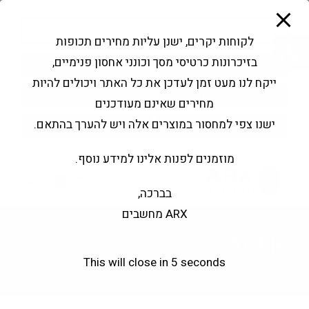
modal-check
Ski
Products
t
search
פתח סרגל נגישות
לקוחות יקרים, ישנן עליות מחירים תכופות
conten
בזיכרונות כרטיסי מסך וכונני אחסון פנימיים,
החשבון שלי
בקשה להצעה
ייקח לנו מעט זמן לעדכן את כל האתר ויכולים להיות
שירותי מעבדה
צור קשר
מחירים שאינם מעודכנים
ישנו צפי למחסור במוצרים אלה ויש להערך בהתאם.
מוזמנים לפנות אלינו למידע נוסף.
0
בברכה,
ARX מחשבים
ACER
This will close in
4
seconds
ACER
>
Products
>