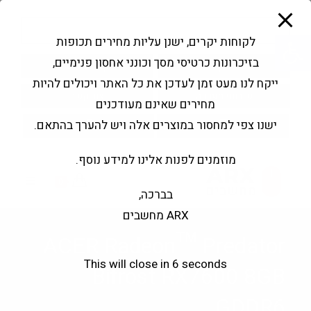
modal-check
Ski
Products
t
search
פתח סרגל נגישות
לקוחות יקרים, ישנן עליות מחירים תכופות
conten
בזיכרונות כרטיסי מסך וכונני אחסון פנימיים,
החשבון שלי
בקשה להצעה
ייקח לנו מעט זמן לעדכן את כל האתר ויכולים להיות
שירותי מעבדה
צור קשר
מחירים שאינם מעודכנים
ישנו צפי למחסור במוצרים אלה ויש להערך בהתאם.
מוזמנים לפנות אלינו למידע נוסף.
0
בברכה,
ARX מחשבים
ACER Radeon™ Predator
This will close in
6
seconds
Bifrost RX7600 8GB
GDDR6