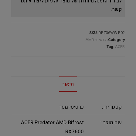
לבירור הזמנה מיוחדת של מוצר זה ניתן ליצור איתנו
קשר.
SKU:
DP.Z36WW.P02
Category:
כרטיסי AMD
Tag:
ACER
תיאור
קטגוריה :
כרטיסי מסך
שם מוצר :
ACER Predator AMD Bifrost
RX7600