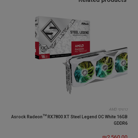
כרטיסי AMD
Asrock Radeon™ RX7800 XT Steel Legend OC White 16GB
GDDR6
₪
2,560.00