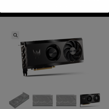
>
חנות
>
ACER Radeon™ Predator Bifrost RX7600 8GB GDDR6