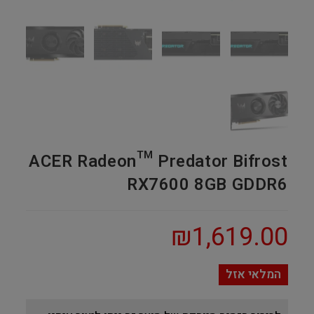
ACER Radeon™ Predator Bifrost
RX7600 8GB GDDR6
₪
1,619.00
המלאי אזל