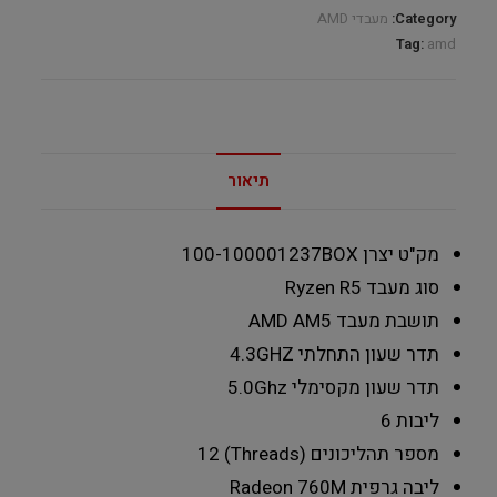
quantity
Category:
מעבדי AMD
Tag:
amd
תיאור
מק"ט יצרן
100-100001237BOX
סוג מעבד
Ryzen R5
תושבת מעבד
AMD AM5
תדר שעון התחלתי
4.3GHZ
תדר שעון מקסימלי
5.0Ghz
ליבות
6
מספר תהליכונים (Threads)
12
ליבה גרפית Radeon 760M