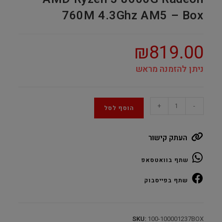
760M 4.3Ghz AM5 – Box
₪
819.00
ניתן להזמנה מראש
AMD
+
-
הוסף לסל
Ryzen
5
העתק קישור
8600G
Radeon
שתף בוואטסאפ
760M
4.3Ghz
שתף בפייסבוק
AM5
–
Box
SKU:
100-100001237BOX