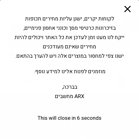
modal-check
Ski
Products
t
search
פתח סרגל נגישות
לקוחות יקרים, ישנן עליות מחירים תכופות
conten
בזיכרונות כרטיסי מסך וכונני אחסון פנימיים,
החשבון שלי
בקשה להצעה
ייקח לנו מעט זמן לעדכן את כל האתר ויכולים להיות
שירותי מעבדה
צור קשר
מחירים שאינם מעודכנים
ישנו צפי למחסור במוצרים אלה ויש להערך בהתאם.
מוזמנים לפנות אלינו למידע נוסף.
0
בברכה,
ARX מחשבים
AMD Ryzen 5 8600G
This will close in
6
seconds
Radeon 760M 4.3Ghz
AM5 – Box