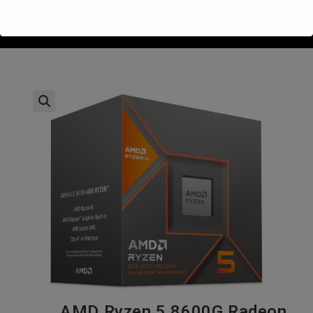
>
חנות
>
AMD Ryzen 5 8600G Radeon 760M 4.3Ghz AM5 – Box
AMD Ryzen 5 8600G Radeon