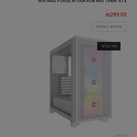
MSI MAG FORGE M100A RGB Mid Tower ATX
₪
289.00
פרטים נוספים
אזל המלאי
מארזים