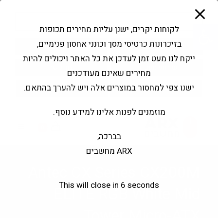
modal-check
Ski
Products
t
search
פתח סרגל נגישות
לקוחות יקרים, ישנן עליות מחירים תכופות
conten
בזיכרונות כרטיסי מסך וכונני אחסון פנימיים,
החשבון שלי
בקשה להצעה
ייקח לנו מעט זמן לעדכן את כל האתר ויכולים להיות
שירותי מעבדה
צור קשר
מחירים שאינם מעודכנים
ישנו צפי למחסור במוצרים אלה ויש להערך בהתאם.
מוזמנים לפנות אלינו למידע נוסף.
0
בברכה,
ARX מחשבים
Antec CX Series CX200M
This will close in
5
seconds
ELITE RGB White Mid
Tower Micro-ATX