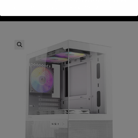
>
חנות
>
 CX Series CX200M ELITE RGB White Mid Tower Micro-ATX