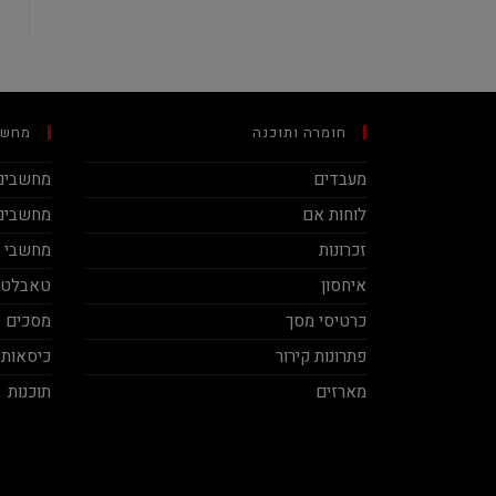
חומרה ותוכנה
מחשב
מעבדים
מחשבים 
לוחות אם
מחשבים 
זכרונות
מחשבי מינ
איחסון
טאבלטי
כרטיסי מסך
מסכים
פתרונות קירור
כיסאות 
מארזים
תוכנות
Ben Vaknin
Aviv Sela