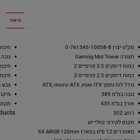
תיאור
מק"ט יצרן
0-761345-10058-8
חיבורי  3.0
תצורה
Gaming Mid Tower
גובה 
כמות דיסקים 3.5 פנימיים
2
חיבורי 2.0 
כמות דיסקים 2.5 פנימיים
2
חיבור
גודל לוח נתמך
ATX, micro-ATX ,mini-ITX
צבע 
גובה במ"מ
389
מיקו
אורך במ"מ
435
תקופ
oducts
רוחב
302
מקום לקירור נוזלי
יש
מאווררים 12 ס"מ במארז
6X ARGB 120mm