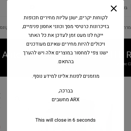
modal-check
בקשה להצעה
שירותי מעבדה
צור קשר
לקוחות יקרים, ישנן עליות מחירים תכופות
בזיכרונות כרטיסי מסך וכונני אחסון פנימיים,
מרה ותוכנה
ציוד היקפי
מחשבים וטאבלטים
קונס
ייקח לנו מעט זמן לעדכן את כל האתר
ויכולים להיות מחירים שאינם מעודכנים
Antec CX Series CX800 ELITE 
ישנו צפי למחסור במוצרים אלה ויש להערך
בהתאם.
Antec C
מוזמנים לפנות אלינו למידע נוסף.
בברכה,
E
ARX מחשבים
X
This will close in
6
seconds
0