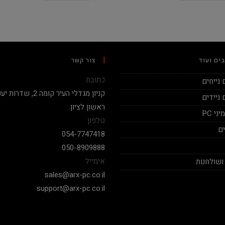
ים ועוד
צור קשר
כתובת
נייחים
ניידים
ראשון לציון.
י PC
טלפון
ם
054-7747418
050-8909888
אימייל
ושולחנות
sales@arx-pc.co.il
support@arx-pc.co.il
אלי יצחק
Nadav Peket