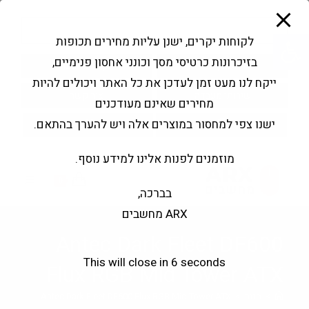
modal-check
Ski
Products
t
search
פתח סרגל נגישות
לקוחות יקרים, ישנן עליות מחירים תכופות
conten
בזיכרונות כרטיסי מסך וכונני אחסון פנימיים,
החשבון שלי
בקשה להצעה
ייקח לנו מעט זמן לעדכן את כל האתר ויכולים להיות
שירותי מעבדה
צור קשר
מחירים שאינם מעודכנים
ישנו צפי למחסור במוצרים אלה ויש להערך בהתאם.
מוזמנים לפנות אלינו למידע נוסף.
0
בברכה,
ARX מחשבים
Antec Dark Fleet DF600
This will close in
5
seconds
Flux RGB Mid Tower ATX
>
חנות
>
Antec Dark Fleet DF600 Flux RGB Mid Tower ATX