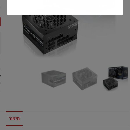
0
3
:
c
תיאור