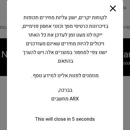
modal-check
בקשה להצעה
שירותי מעבדה
צור קשר
לקוחות יקרים, ישנן עליות מחירים תכופות
בזיכרונות כרטיסי מסך וכונני אחסון פנימיים,
מרה ותוכנה
ציוד היקפי
מחשבים וטאבלטים
קונס
ייקח לנו מעט זמן לעדכן את כל האתר
ויכולים להיות מחירים שאינם מעודכנים
 NE1000P ATX 3.1 Fully Modula
ישנו צפי למחסור במוצרים אלה ויש להערך
בהתאם.
Antec NE1000P
מוזמנים לפנות אלינו למידע נוסף.
בברכה,
y
ARX מחשבים
SALE!
s
m
This will close in
5
seconds