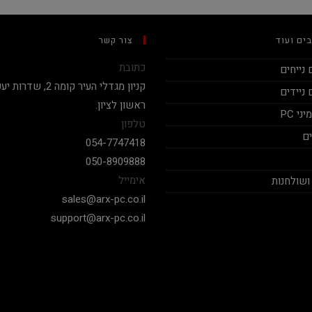
ים ועוד
צור קשר
כתובת
נייחים
ניידים
ראשון לציון.
י PC
טלפון
ם
054-7747418
050-8909888
אימייל
ושולחנות
sales@arx-pc.co.il
support@arx-pc.co.il
Ben Vaknin
אלי יצחק
2020-12-18
2020-12-04
בן אדם תותח עשה לי בילד מפחיד
בימים אלה שכמעט כ