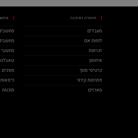
חומרה ותוכנה
מחשב
מעבדים
מחשבים 
לוחות אם
מחשבים 
זכרונות
מחשבי מינ
איחסון
טאבלטי
כרטיסי מסך
מסכים
פתרונות קירור
כיסאות 
מארזים
תוכנות
Aviv Sela
Shai Sidi
2020-11-27
2019-06-13
תותח אמיתי! סבלני ברמות על ושירות