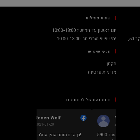
שעות פעילות
יום ראשון עד חמישי: 10:00-18:00
קניון מגדלי העיר קומה 2, שדרות יעקב 50,
ימי שישי וערבי חג: 10:00-13:00
תנאי שימוש
תקנון
מדיניות פרטיות
חוות דעת של לקוחותינו
olf
Nadav Peket
2020-12-19
ל חנויות
מחיר נמוך והוגן למעבד 5900X בלי
בן אדם תותח אמין אחלה של מחירים!