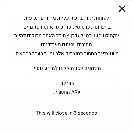
modal-check
Ski
Products
t
search
פתח סרגל נגישות
לקוחות יקרים, ישנן עליות מחירים תכופות
conten
בזיכרונות כרטיסי מסך וכונני אחסון פנימיים,
החשבון שלי
בקשה להצעה
ייקח לנו מעט זמן לעדכן את כל האתר ויכולים להיות
שירותי מעבדה
צור קשר
מחירים שאינם מעודכנים
ישנו צפי למחסור במוצרים אלה ויש להערך בהתאם.
מוזמנים לפנות אלינו למידע נוסף.
0
בברכה,
ARX מחשבים
Antec NeoEco NE750G.M
This will close in
3
seconds
ATX 3.0 PCIE5 750W Fully
Modular 80plus Gold