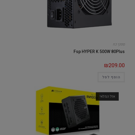
ספקי כח
Fsp HYPER K 500W 80Plus
₪
209.00
הוסף לסל
אזל המלאי