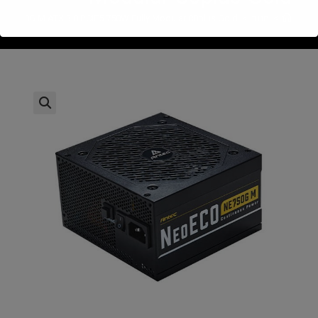
>
חנות
>
NE750G.M ATX 3.0 PCIE5 750W Fully Modular 80plus Gold