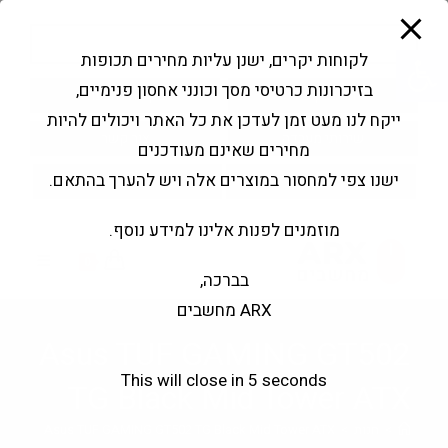
modal-check
Ski
Products
t
search
פתח סרגל נגישות
לקוחות יקרים, ישנן עליות מחירים תכופות
conten
בזיכרונות כרטיסי מסך וכונני אחסון פנימיים,
החשבון שלי
בקשה להצעה
ייקח לנו מעט זמן לעדכן את כל האתר ויכולים להיות
שירותי מעבדה
צור קשר
מחירים שאינם מעודכנים
ישנו צפי למחסור במוצרים אלה ויש להערך בהתאם.
מוזמנים לפנות אלינו למידע נוסף.
0
בברכה,
ARX מחשבים
Asus TUF GAMING GT502
This will close in
4
seconds
TG Black Mid Tower ATX
>
חנות
>
Asus TUF GAMING GT502 TG Black Mid Tower ATX