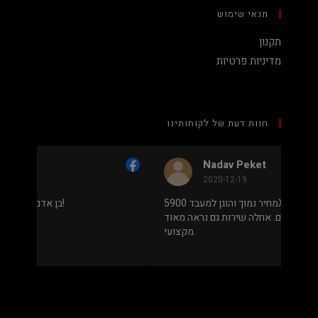
תנאי שימוש
תקנון
מדיניות פרטיות
חוות דעת של לקוחותינו
Nadav Peket
2020-12-19
ים פה
מחיר נמוך והוגן למעבד 5900X בלי שצריך לקנות
שאפו
מחשב שלם או עוד חלקים. אחלה שירות גם נראה מאוד
מקצועי.
.
מבוסס על
8 ביקורות
מתוך 5,
5
דירוג דירוג:
Facebook