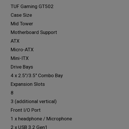
TUF Gaming GT502
Case Size
Mid Tower
Motherboard Support
ATX
Micro-ATX
Mini-ITX
Drive Bays
4 x 2.5"/3.5" Combo Bay
Expansion Slots
8
3 (additional vertical)
Front I/O Port
1 x headphone / Microphone
2 x USB 3.2 Gen1