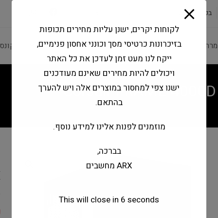
modal-check
בקשה להצעה
שירותי מעבדה
צור קשר
לקוחות יקרים, ישנן עליות מחירים תכופות
בזיכרונות כרטיסי מסך וכונני אחסון פנימיים,
מרה ותוכנה
ציוד היקפי
מחשבים וטאבלטים
קונס
ייקח לנו מעט זמן לעדכן את כל האתר
ויכולים להיות מחירים שאינם מעודכנים
Corsair FRAME 4000D 
ישנו צפי למחסור במוצרים אלה ויש להערך
בהתאם.
מוזמנים לפנות אלינו למידע נוסף.
בברכה,
G
ARX מחשבים
X
This will close in
6
seconds
0