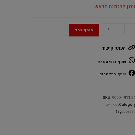
יתן להזמנה מראש
Corsai
+
-
הוסף לסל
FRAM
4000
העתק קישור
T
Blac
שתף בוואטסאפ
Mi
Towe
שתף בפייסבוק
AT
quantit
SKU:
90904-911-2
Category
מארזים
Tag:
corsai