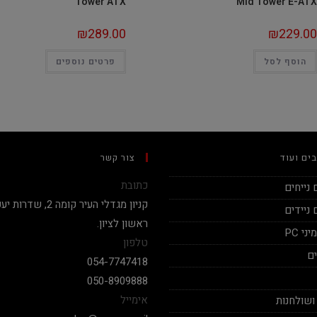
Tower ATX
Mid Tower E-ATX
₪
289.00
₪
229.00
הוסף לסל
פרטים נוספים
ים ועוד
צור קשר
כתובת
נייחים
ניידים
ראשון לציון.
י PC
טלפון
ם
054-7747418
050-8909888
אימייל
ושולחנות