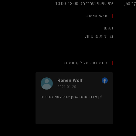
קניון מגדלי העיר קומה 2, שדרות יעקב 50,
ימי שישי וערבי חג: 10:00-13:00
תנאי שימוש
תקנון
מדיניות פרטיות
חוות דעת של לקוחותינו
Ronen Wolf
2021-01-20
מחיר נמוך והוגן למעבד 5900X בלי
בן אדם תותח אמין אחלה של מחירים!
ם או עוד
נראה מאוד
מקצועי.
מתוך 5,
5
דירוג דירוג:
Facebook