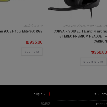
ציוד שמע - אוזניות רמקולים ומיקרופונים
קירור נוזלי למעבד
אוזניות גיימינג CORSAIR VOID ELITE
ir iCUE H150i Elite 360 RGB
STEREO PREMIUM HEADSET –
CARBON
₪
935.00
₪
360.00
הוסף לסל
פרטים נוספים
ים ועוד
צור קשר
כתובת
נייחים