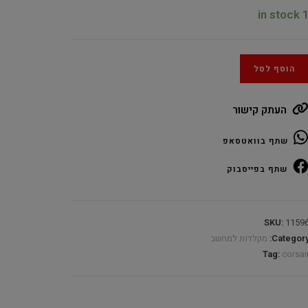
1 in sto
הוסף לסל
העתק קישור
שתף בוואטסאפ
שתף בפייסבוק
SKU:
1159
Category
מקלדות למחשב
Tag:
corsai