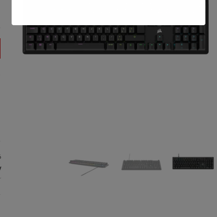
ck
6
:
r