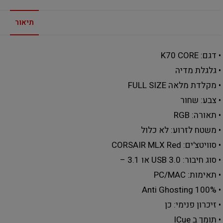
תיאור
• דגם: K70 CORE
• גלגלת מדיה
• מקלדת מלאה FULL SIZE
• צבע: שחור
• תאורה: RGB
• משטח לזרוע: לא כלול
• סוויטצ'ים: CORSAIR MLX Red
• סוג חיבור: USB 3.0 או 3.1 –
• תאימות: PC/MAC
• 100% Anti Ghosting
• זיכרון פנימי: כן
• תומך ב ICue