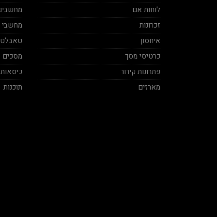
לוחות אם
מחשבים 
זכרונות
מחשבי מינ
איחסון
טאבלטי
כרטיסי מסך
מסכים
פתרונות קירור
כיסאות 
מארזים
תוכנות
Ben Vaknin
Aviv Sela
2020-12-04
2020-11-27
ח אמיתי! סבלני ברמות על ושירות
בן אדם תותח עשה לי בילד מפחיד
מקצועי, תודה על העזרה אמיר.
במחיר הגיוני יחס אישי