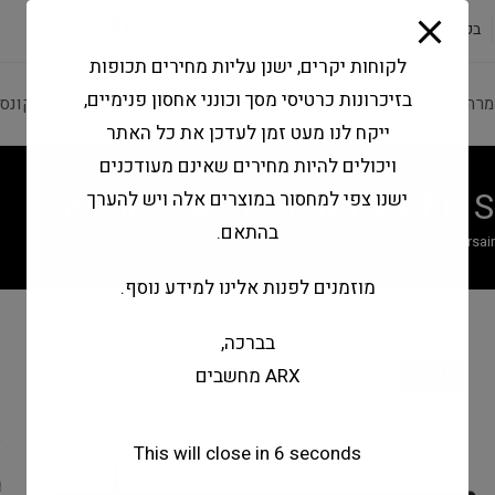
modal-check
בקשה להצעה
שירותי מעבדה
צור קשר
לקוחות יקרים, ישנן עליות מחירים תכופות
בזיכרונות כרטיסי מסך וכונני אחסון פנימיים,
מרה ותוכנה
ציוד היקפי
מחשבים וטאבלטים
קונס
ייקח לנו מעט זמן לעדכן את כל האתר
ויכולים להיות מחירים שאינם מעודכנים
Corsair K70 CORE MLX RED S
ישנו צפי למחסור במוצרים אלה ויש להערך
בהתאם.
Corsai
מוזמנים לפנות אלינו למידע נוסף.
בברכה,
D
ARX מחשבים
SALE!
d
This will close in
6
seconds
0