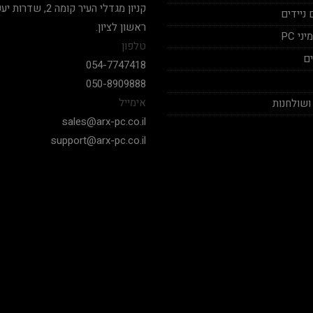
ניידים
ראשון לציון.
י PC
טלפון
ם
054-7747418
050-8909888
אימייל
ושולחנות
sales@arx-pc.co.il
support@arx-pc.co.il
אלי יצחק
Nadav Peket
2020-12-19
2020-12-18
בימים אלה שכמעט כל חנויות
המחשבים לא עונים פה אתה מקבל
שצריך לקנות מחשב של
מענה לכל שאלה שאפו
חלקים. אחלה שירות גם 