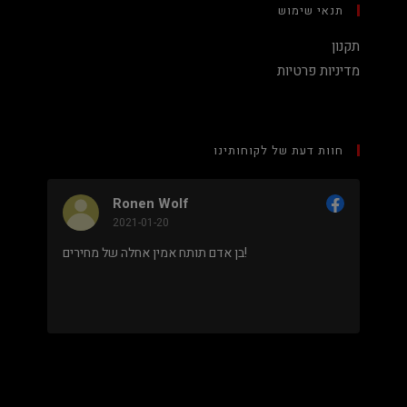
תנאי שימוש
תקנון
מדיניות פרטיות
חוות דעת של לקוחותינו
Ronen Wolf
2021-01-20
מחיר נמוך והוגן למעבד 5900X בלי שצריך לקנות
בן אדם תותח אמין אחלה של מחירים!
 מאוד
.
מבוסס על
8 ביקורות
מתוך 5,
5
דירוג דירוג:
Facebook