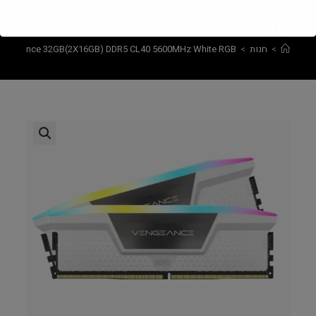
RGB
>
חנות
>
 Vengeance 32GB(2X16GB) DDR5 CL40 5600MHz White RGB