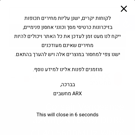
modal-check
Ski
Products
t
search
פתח סרגל נגישות
לקוחות יקרים, ישנן עליות מחירים תכופות
conten
בזיכרונות כרטיסי מסך וכונני אחסון פנימיים,
החשבון שלי
בקשה להצעה
ייקח לנו מעט זמן לעדכן את כל האתר ויכולים להיות
שירותי מעבדה
צור קשר
מחירים שאינם מעודכנים
ישנו צפי למחסור במוצרים אלה ויש להערך בהתאם.
מוזמנים לפנות אלינו למידע נוסף.
0
בברכה,
ARX מחשבים
Corsair Vengeance
This will close in
6
seconds
32GB(2X16GB) DDR5
CL40 5600MHz White