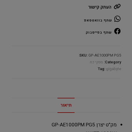
ELITE
העתק קישור
P1000W
PCIE
שתף בוואטסאפ
3.0
Fully
שתף בפייסבוק
Modular
1000W
80Plus
SKU:
GP-AE1000PM PG5
Platinum
Category:
ספקי כח
quantity
Tag:
gigabyte
תיאור
מק"ט יצרן
GP-AE1000PM PG5