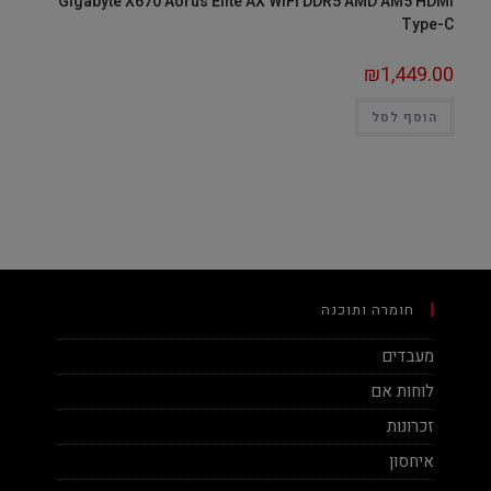
Gigabyte X670 Aorus Elite AX WIFI DDR5 AMD AM5 HDMI
Type-C
₪
1,449.00
הוסף לסל
חומרה ותוכנה
מעבדים
לוחות אם
זכרונות
איחסון