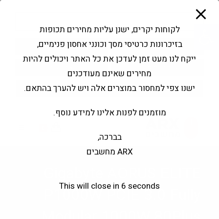
modal-check
Ski
Products
t
search
פתח סרגל נגישות
לקוחות יקרים, ישנן עליות מחירים תכופות
conten
בזיכרונות כרטיסי מסך וכונני אחסון פנימיים,
החשבון שלי
בקשה להצעה
ייקח לנו מעט זמן לעדכן את כל האתר ויכולים להיות
שירותי מעבדה
צור קשר
מחירים שאינם מעודכנים
ישנו צפי למחסור במוצרים אלה ויש להערך בהתאם.
מוזמנים לפנות אלינו למידע נוסף.
0
בברכה,
ARX מחשבים
Gigabyte AORUS ELITE
This will close in
6
seconds
P1000W PCIE 3.0 Fully
Modular 1000W 80Plus