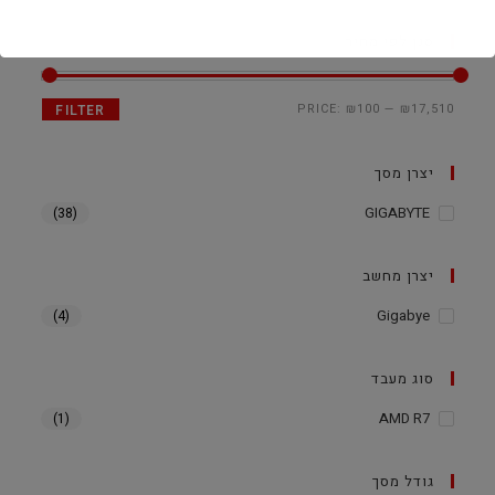
סנן לפי מחיר
PRICE:
₪100
—
₪17,510
FILTER
יצרן מסך
GIGABYTE
(38)
יצרן מחשב
Gigabye
(4)
סוג מעבד
AMD R7
(1)
גודל מסך