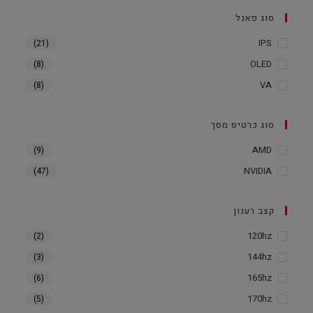
סוג פאנל
IPS
(21)
OLED
(8)
VA
(8)
סוג כרטיס מסך
AMD
(9)
NVIDIA
(47)
קצב רענון
120hz
(2)
144hz
(3)
165hz
(6)
170hz
(5)