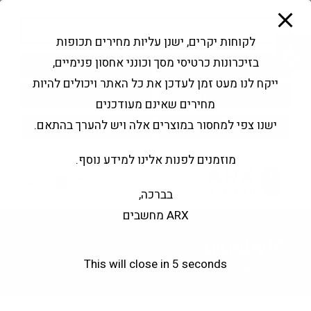
modal-check
Ski
Products
t
search
פתח סרגל נגישות
לקוחות יקרים, ישנן עליות מחירים תכופות
conten
בזיכרונות כרטיסי מסך וכונני אחסון פנימיים,
החשבון שלי
בקשה להצעה
ייקח לנו מעט זמן לעדכן את כל האתר ויכולים להיות
שירותי מעבדה
צור קשר
מחירים שאינם מעודכנים
ישנו צפי למחסור במוצרים אלה ויש להערך בהתאם.
מוזמנים לפנות אלינו למידע נוסף.
0
בברכה,
ARX מחשבים
gigabyte
This will close in
3
seconds
gigabyte
>
Products
>