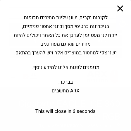
modal-check
Ski
Products
t
search
פתח סרגל נגישות
לקוחות יקרים, ישנן עליות מחירים תכופות
conten
בזיכרונות כרטיסי מסך וכונני אחסון פנימיים,
החשבון שלי
בקשה להצעה
ייקח לנו מעט זמן לעדכן את כל האתר ויכולים להיות
שירותי מעבדה
צור קשר
מחירים שאינם מעודכנים
ישנו צפי למחסור במוצרים אלה ויש להערך בהתאם.
מוזמנים לפנות אלינו למידע נוסף.
0
בברכה,
ARX מחשבים
Gigabyte EAGLE ICE 360
This will close in
6
seconds
White RGB
>
חנות
>
Gigabyte EAGLE ICE 360 White RGB