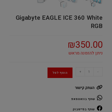
Gigabyte EAGLE ICE 360 White
RGB
₪
350.00
ניתן להזמנה מראש
Gigabyte
+
-
הוסף לסל
EAGLE
ICE
העתק קישור
360
White
שתף בוואטסאפ
RGB
quantity
שתף בפייסבוק