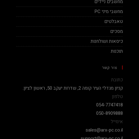
מחשבים ניידים
מחשבי מיני PC
טאבלטים
מסכים
כיסאות ושולחנות
תוכנות
צור קשר
כתובת
קניון מגדלי העיר קומה 2, שדרות יעקב 50, ראשון לציון.
טלפון
054-7747418
050-8909888
אימייל
sales@arx-pc.co.il
support@arx-pc.co.il