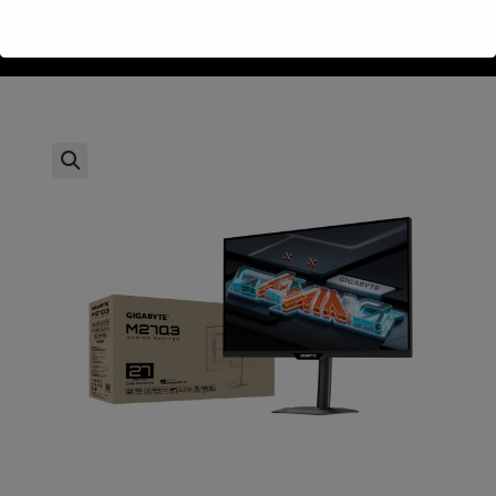
>
חנות
>
Gigabyte M27Q3 27" 2560X1440@320Hz Super Speed IPS