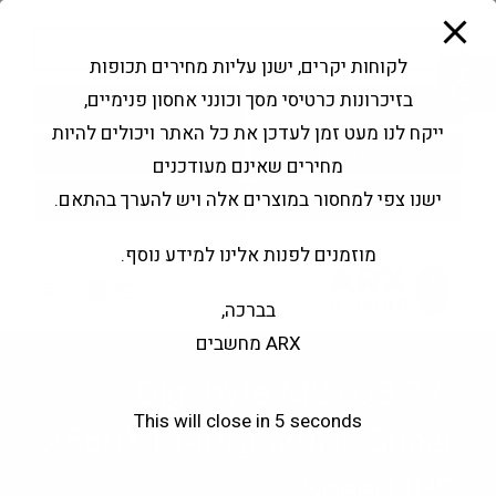
modal-check
Ski
Products
t
search
פתח סרגל נגישות
לקוחות יקרים, ישנן עליות מחירים תכופות
conten
בזיכרונות כרטיסי מסך וכונני אחסון פנימיים,
החשבון שלי
בקשה להצעה
ייקח לנו מעט זמן לעדכן את כל האתר ויכולים להיות
שירותי מעבדה
צור קשר
מחירים שאינם מעודכנים
ישנו צפי למחסור במוצרים אלה ויש להערך בהתאם.
מוזמנים לפנות אלינו למידע נוסף.
0
בברכה,
ARX מחשבים
Gigabyte M27Q3 27"
This will close in
5
seconds
2560X1440@320Hz Super
Speed IPS