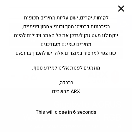
modal-check
Ski
Products
t
search
פתח סרגל נגישות
לקוחות יקרים, ישנן עליות מחירים תכופות
conten
בזיכרונות כרטיסי מסך וכונני אחסון פנימיים,
החשבון שלי
בקשה להצעה
ייקח לנו מעט זמן לעדכן את כל האתר ויכולים להיות
שירותי מעבדה
צור קשר
מחירים שאינם מעודכנים
ישנו צפי למחסור במוצרים אלה ויש להערך בהתאם.
מוזמנים לפנות אלינו למידע נוסף.
0
בברכה,
ARX מחשבים
Gigabyte AORUS
This will close in
5
seconds
WATERFORCE 240 RGB
>
חנות
>
Gigabyte AORUS WATERFORCE 240 RGB