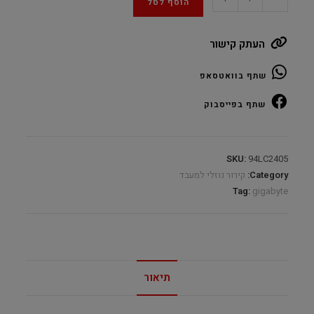
הוסף לסל
AORUS
WATERFORCE
העתק קישור
240
RGB
שתף בוואטסאפ
quantity
שתף בפייסבוק
SKU:
94LC2405
Category:
קירור נוזלי למעבד
Tag:
gigabyte
תיאור