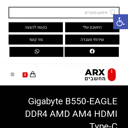
Ski
Products
t
search
פתח סרגל נגישות
conten
החשבון שלי
בקשה להצעה
שירותי מעבדה
צור קשר
0
Gigabyte B550-EAGLE
DDR4 AMD AM4 HDMI
Type-C