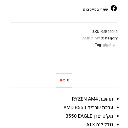
AM4
HDMI
שתף בפייסבוק
Type-
C
quantity
SKU:
95B55045
Category:
לוחות AMD
Tag:
gigabyte
תיאור
תושבת
RYZEN AM4
ערכת שבבים
AMD B550
מק"ט יצרן
B550 EAGLE
גודל לוח
ATX