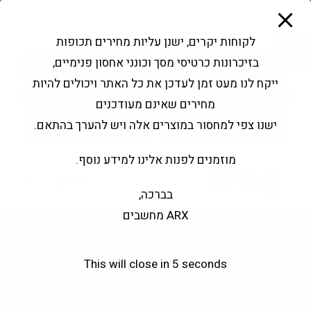
modal-check
Ski
Products
t
search
פתח סרגל נגישות
לקוחות יקרים, ישנן עליות מחירים תכופות
conten
בזיכרונות כרטיסי מסך וכונני אחסון פנימיים,
החשבון שלי
בקשה להצעה
ייקח לנו מעט זמן לעדכן את כל האתר ויכולים להיות
שירותי מעבדה
צור קשר
מחירים שאינם מעודכנים
ישנו צפי למחסור במוצרים אלה ויש להערך בהתאם.
מוזמנים לפנות אלינו למידע נוסף.
0
בברכה,
ARX מחשבים
Gigabyte B650E-AORUS
This will close in
4
seconds
ELITE X AX ICE WIFI
DDR5 AMD AM5 HDMI DP