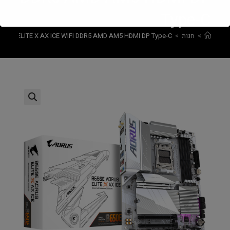
Type-C
>
חנות
>
ORUS ELITE X AX ICE WIFI DDR5 AMD AM5 HDMI DP Type-C