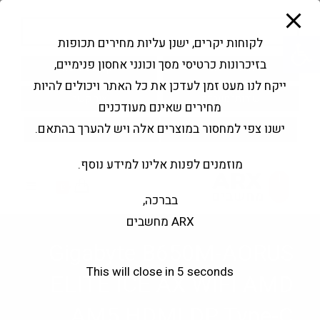
modal-check
Ski
Products
t
search
פתח סרגל נגישות
לקוחות יקרים, ישנן עליות מחירים תכופות
conten
בזיכרונות כרטיסי מסך וכונני אחסון פנימיים,
החשבון שלי
בקשה להצעה
ייקח לנו מעט זמן לעדכן את כל האתר ויכולים להיות
שירותי מעבדה
צור קשר
מחירים שאינם מעודכנים
ישנו צפי למחסור במוצרים אלה ויש להערך בהתאם.
מוזמנים לפנות אלינו למידע נוסף.
0
בברכה,
ARX מחשבים
Gigabyte B650M-AORUS
This will close in
5
seconds
ELITE ICE AX WIFI AMD
AM5 HDMI DP Type-C