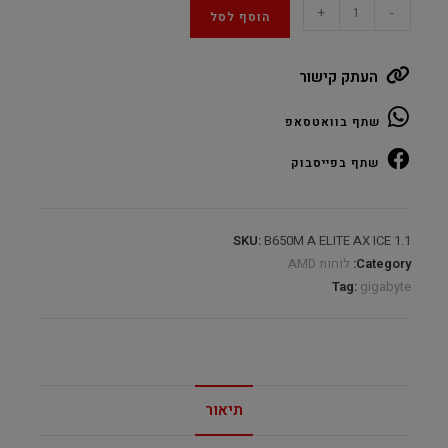
Gigabyte
+
-
הוסף לסל
B650M-
AORUS
העתק קישור
ELITE
ICE
שתף בוואטסאפ
AX
WIFI
שתף בפייסבוק
AMD
AM5
HDMI
SKU:
B650M A ELITE AX ICE 1.1
DP
Category:
לוחות AMD
Type-
Tag:
gigabyte
C
quantity
תיאור