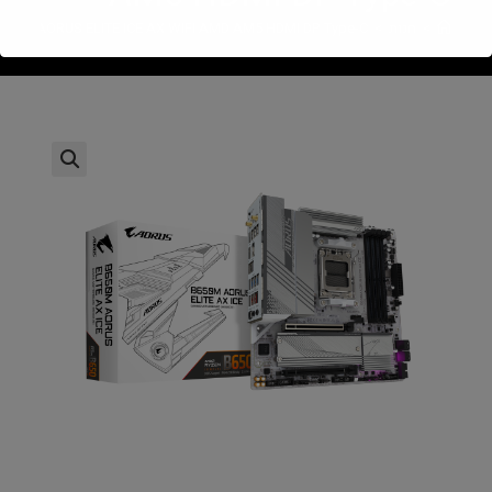
>
חנות
>
650M-AORUS ELITE ICE AX WIFI AMD AM5 HDMI DP Type-C