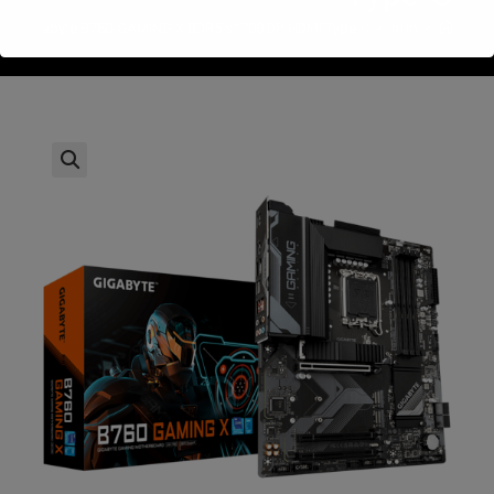
>
חנות
>
Gigabyte B760-GAMING X DDR5 s1700 DP HDMI Type-C