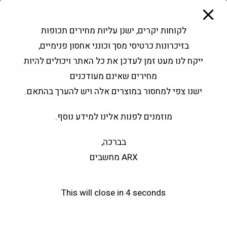
modal-check
Ski
Products
t
search
פתח סרגל נגישות
לקוחות יקרים, ישנן עליות מחירים תכופות
conten
בזיכרונות כרטיסי מסך וכונני אחסון פנימיים,
החשבון שלי
בקשה להצעה
ייקח לנו מעט זמן לעדכן את כל האתר ויכולים להיות
שירותי מעבדה
צור קשר
מחירים שאינם מעודכנים
ישנו צפי למחסור במוצרים אלה ויש להערך בהתאם.
מוזמנים לפנות אלינו למידע נוסף.
0
בברכה,
ARX מחשבים
Gigabyte B760M H DDR4
This will close in
4
seconds
s1700 VGA HDMI
>
חנות
>
Gigabyte B760M H DDR4 s1700 VGA HDMI