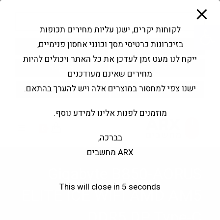
modal-check
Ski
Products
t
search
פתח סרגל נגישות
לקוחות יקרים, ישנן עליות מחירים תכופות
conten
בזיכרונות כרטיסי מסך וכונני אחסון פנימיים,
החשבון שלי
בקשה להצעה
ייקח לנו מעט זמן לעדכן את כל האתר ויכולים להיות
שירותי מעבדה
צור קשר
מחירים שאינם מעודכנים
ישנו צפי למחסור במוצרים אלה ויש להערך בהתאם.
מוזמנים לפנות אלינו למידע נוסף.
0
בברכה,
ARX מחשבים
Gigabyte B850-AORUS
This will close in
5
seconds
ELITE ICE WIFI AMD AM5
DDR5 DP Type-C