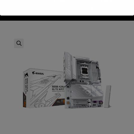
>
חנות
>
yte B850-AORUS ELITE ICE WIFI AMD AM5 DDR5 DP Type-C