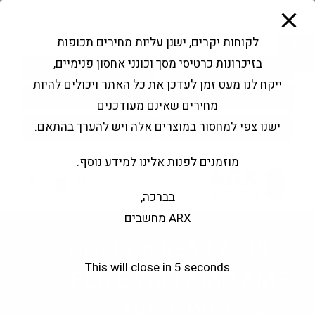
modal-check
Ski
Products
t
search
פתח סרגל נגישות
לקוחות יקרים, ישנן עליות מחירים תכופות
conten
בזיכרונות כרטיסי מסך וכונני אחסון פנימיים,
החשבון שלי
בקשה להצעה
ייקח לנו מעט זמן לעדכן את כל האתר ויכולים להיות
שירותי מעבדה
צור קשר
מחירים שאינם מעודכנים
ישנו צפי למחסור במוצרים אלה ויש להערך בהתאם.
מוזמנים לפנות אלינו למידע נוסף.
0
בברכה,
ARX מחשבים
Gigabyte B850-AORUS
This will close in
5
seconds
ELITE WIFI AMD AM5
DDR5 DP Type-C