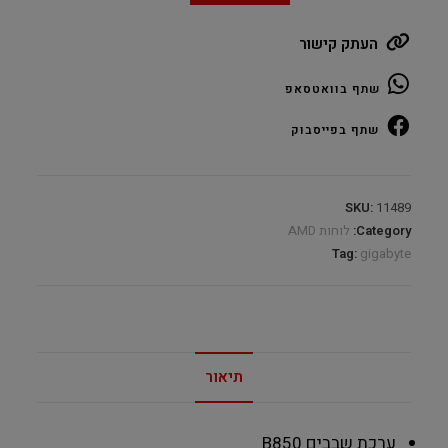
AORUS
העתק קישור
ELITE
WIFI
שתף בוואטסאפ
AMD
AM5
שתף בפייסבוק
DDR5
DP
Type-
SKU:
11489
C
Category:
לוחות AMD
quantity
Tag:
gigabyte
תיאור
ערכת שבבים
B850