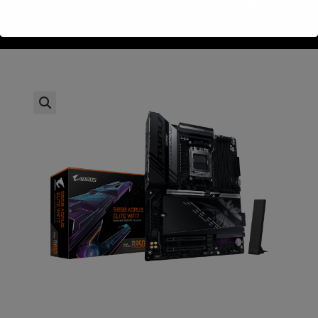
>
חנות
>
gabyte B850-AORUS ELITE WIFI AMD AM5 DDR5 DP Type-C