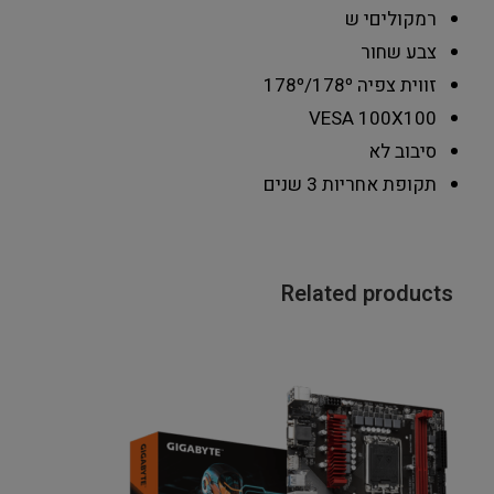
רמקולים
י ש
צבע
שחור
זווית צפיה
178º/178º
VESA
100X100
סיבוב
לא
תקופת אחריות
3 שנים
Related products