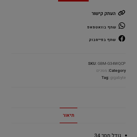
Curved
העתק קישור
34"
3440X1440@180Hz
שתף בוואטסאפ
VA
quantity
שתף בפייסבוק
SKU:
GBM-G34WQCP
Category:
מסכים
Tag:
gigabyte
תיאור
גודל מסך
34