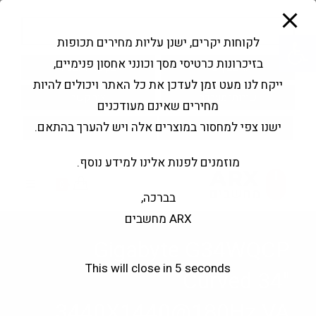
modal-check
Ski
Products
t
search
פתח סרגל נגישות
לקוחות יקרים, ישנן עליות מחירים תכופות
conten
בזיכרונות כרטיסי מסך וכונני אחסון פנימיים,
החשבון שלי
בקשה להצעה
ייקח לנו מעט זמן לעדכן את כל האתר ויכולים להיות
שירותי מעבדה
צור קשר
מחירים שאינם מעודכנים
ישנו צפי למחסור במוצרים אלה ויש להערך בהתאם.
מוזמנים לפנות אלינו למידע נוסף.
0
בברכה,
ARX מחשבים
Gigabyte G34WQCP
This will close in
5
seconds
Curved 34"
3440X1440@180Hz VA