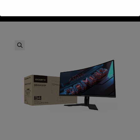
>
חנות
>
Gigabyte G34WQCP Curved 34" 3440X1440@180Hz VA