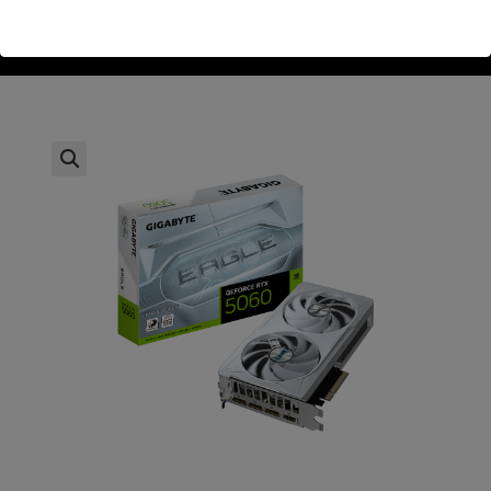
>
חנות
>
Gigabyte GeForce® RTX5060 EAGLE ICE 8GB GDDR7