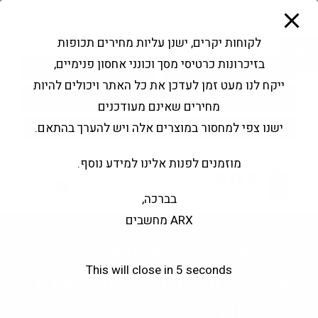
modal-check
Ski
Products
t
search
פתח סרגל נגישות
לקוחות יקרים, ישנן עליות מחירים תכופות
conten
בזיכרונות כרטיסי מסך וכונני אחסון פנימיים,
החשבון שלי
בקשה להצעה
ייקח לנו מעט זמן לעדכן את כל האתר ויכולים להיות
שירותי מעבדה
צור קשר
מחירים שאינם מעודכנים
ישנו צפי למחסור במוצרים אלה ויש להערך בהתאם.
מוזמנים לפנות אלינו למידע נוסף.
0
בברכה,
ARX מחשבים
Gigabyte GeForce®
This will close in
5
seconds
RTX5060 EAGLE ICE 8GB
GDDR7