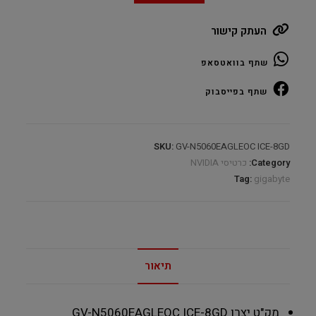
RTX5060
העתק קישור
EAGLE
ICE
שתף בוואטסאפ
8GB
GDDR7
שתף בפייסבוק
quantity
SKU:
GV-N5060EAGLEOC ICE-8GD
Category:
כרטיסי NVIDIA
Tag:
gigabyte
תיאור
מק"ט יצרן
GV-N5060EAGLEOC ICE-8GD