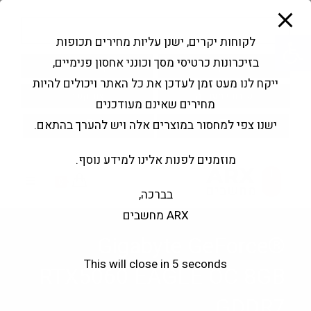
modal-check
Ski
Products
t
search
פתח סרגל נגישות
לקוחות יקרים, ישנן עליות מחירים תכופות
conten
בזיכרונות כרטיסי מסך וכונני אחסון פנימיים,
החשבון שלי
בקשה להצעה
ייקח לנו מעט זמן לעדכן את כל האתר ויכולים להיות
שירותי מעבדה
צור קשר
מחירים שאינם מעודכנים
ישנו צפי למחסור במוצרים אלה ויש להערך בהתאם.
מוזמנים לפנות אלינו למידע נוסף.
0
בברכה,
ARX מחשבים
Gigabyte GeForce®
This will close in
5
seconds
RTX5060 EAGLE OC 8GB
GDDR7