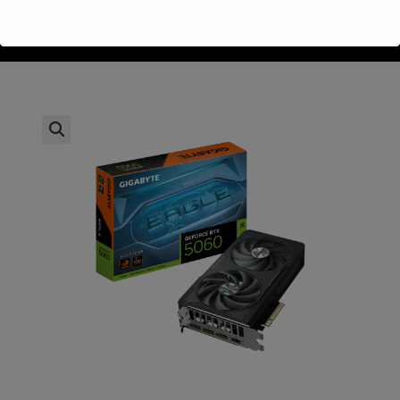
>
חנות
>
Gigabyte GeForce® RTX5060 EAGLE OC 8GB GDDR7