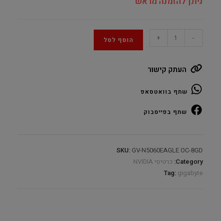
ניתן להזמנה מראש
Gigabyte
+
-
הוסף לסל
GeForce®
RTX5060
העתק קישור
EAGLE
OC
שתף בוואטסאפ
8GB
GDDR7
שתף בפייסבוק
quantity
SKU:
GV-N5060EAGLE OC-8GD
Category:
כרטיסי NVIDIA
Tag:
gigabyte