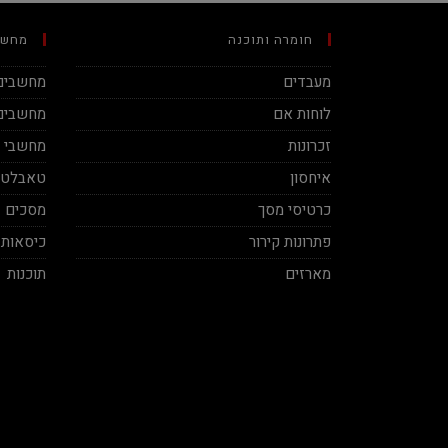
חומרה ותוכנה
מחשב
מעבדים
מחשבים 
לוחות אם
מחשבים 
זכרונות
מחשבי מינ
איחסון
טאבלטי
כרטיסי מסך
מסכים
פתרונות קירור
כיסאות 
מארזים
תוכנות
Aviv Sela
Shai Sidi
2020-11-27
2019-06-13
תותח אמיתי! סבלני ברמות על ושירות
מקצועי, תודה על העזרה אמיר.