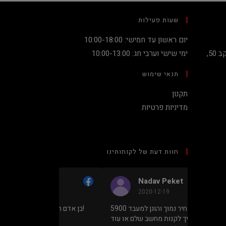
שעות פעילות
יום ראשון עד חמישי: 10:00-18:00
קניון מגדלי העיר קומה 2, שדרות יעקב 50,
ימי שישי וערבי חג: 10:00-13:00
תנאי שימוש
תקנון
מדיניות פרטיות
חוות דעת של לקוחותינו
olf
Nadav Peket
2020-12-19
כל חנויות
מחיר נמוך והוגן למעבד 5900X בלי
בן אדם תותח אמין אחלה של מחירים!
אתה מקבל
שצריך לקנות מחשב שלם או עוד