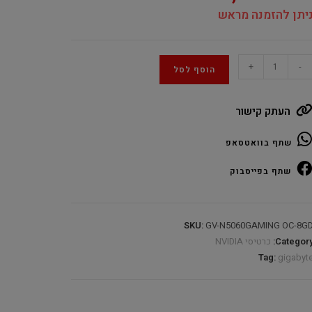
יתן להזמנה מראש
Gigabyt
+
-
הוסף לסל
GeForce
RTX506
העתק קישור
Gamin
O
שתף בוואטסאפ
8G
GDDR
שתף בפייסבוק
quantit
SKU:
GV-N5060GAMING OC-8G
Category
כרטיסי NVIDIA
Tag:
gigabyt