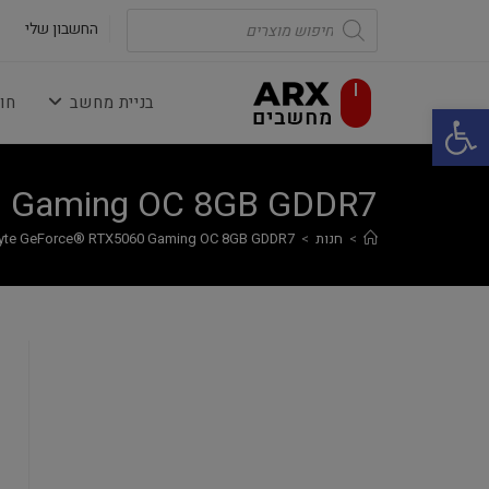
Ski
Products
search
החשבון שלי
t
conten
בניית מחשב
חו
פתח סרגל נגישות
0 Gaming OC 8GB GDDR7
>
חנות
>
yte GeForce® RTX5060 Gaming OC 8GB GDDR7