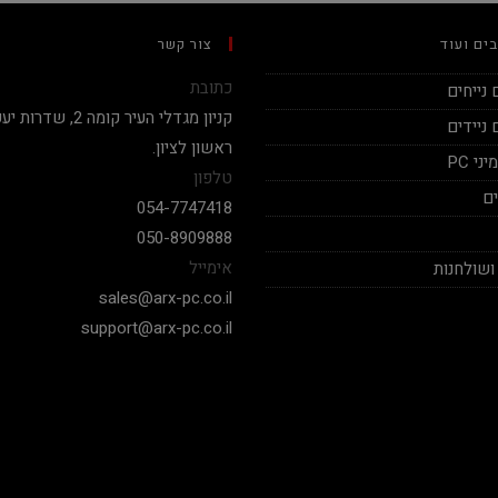
ים ועוד
צור קשר
כתובת
נייחים
ניידים
ראשון לציון.
י PC
טלפון
ם
054-7747418
050-8909888
אימייל
ושולחנות
sales@arx-pc.co.il
support@arx-pc.co.il
Ben Vaknin
אלי יצחק
2020-12-18
2020-12-04
בן אדם תותח עשה לי בילד מפחיד
בימים אלה שכמעט 
במחיר הגיוני יחס אישי
המחשבים לא עונים פה 