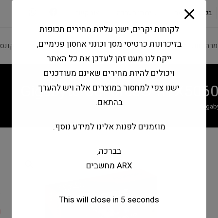
modal-check
בקשה להצעה
שירותי מעבדה
צור קשר
לקוחות יקרים, ישנן עליות מחירים תכופות
בזיכרונות כרטיסי מסך וכונני אחסון פנימיים,
מרה ותוכנה
ציוד היקפי
מחשבים וטאבלטים
קונס
ייקח לנו מעט זמן לעדכן את כל האתר
ויכולים להיות מחירים שאינם מעודכנים
Gigabyte GeForce® RTX506
ישנו צפי למחסור במוצרים אלה ויש להערך
בהתאם.
Gigab
מוזמנים לפנות אלינו למידע נוסף.
בברכה,
0
ARX מחשבים
7
This will close in
4
seconds
0