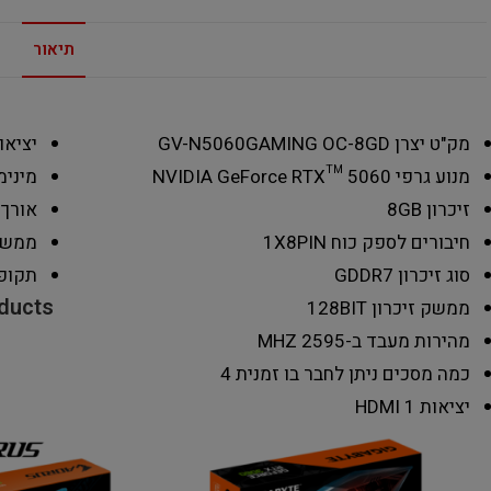
תיאור
מק"ט יצרן
GV-N5060GAMING OC-8GD
יציאות y Port
מנוע גרפי
NVIDIA GeForce RTX™ 5060
מינימ
זיכרון
8GB
אורך 
חיבורים לספק כוח
1X8PIN
ממשק
סוג זיכרון
GDDR7
תקופ
oducts
ממשק זיכרון
128BIT
מהירות מעבד ב-MHZ
2595
כמה מסכים ניתן לחבר בו זמנית
4
יציאות HDMI
1