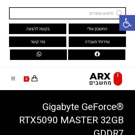
Ski
Products
t
search
פתח סרגל נגישות
conten
החשבון שלי
בקשה להצעה
שירותי מעבדה
צור קשר
0
Gigabyte GeForce®
RTX5090 MASTER 32GB
GDDR7