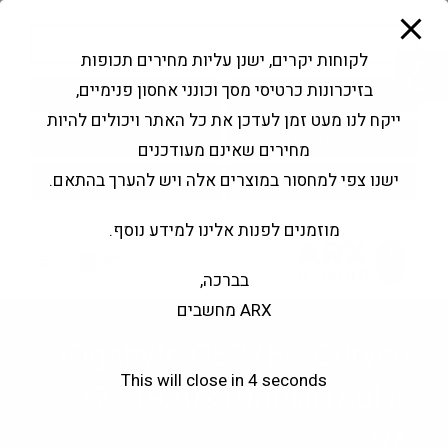
modal-check
Ski
Products
t
search
פתח סרגל נגישות
לקוחות יקרים, ישנן עליות מחירים תכופות
conten
בזיכרונות כרטיסי מסך וכונני אחסון פנימיים,
החשבון שלי
בקשה להצעה
ייקח לנו מעט זמן לעדכן את כל האתר ויכולים להיות
שירותי מעבדה
צור קשר
מחירים שאינם מעודכנים
ישנו צפי למחסור במוצרים אלה ויש להערך בהתאם.
מוזמנים לפנות אלינו למידע נוסף.
0
בברכה,
ARX מחשבים
Gigabyte GS27FC Curved
This will close in
3
seconds
27" 1920×1080@180Hz
VA