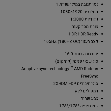
זמן תגובה במילי שניות
1
רזולוציה
1920×1080
ניגודיות
1:3000
צורת מסך
קעור
HDR
HDR Ready
קצב רענון
165HZ (180HZ OC)
יחס גובה רוחב
16:9
סוג שנאי
פנימי (קומקום)
Adaptive sync technology
™ AMD Radeon
FreeSync
סוגי חיבורים
2XHDMI+DP
רמקולים
ללא
צבע
שחור
זווית צפיה
178º/178º