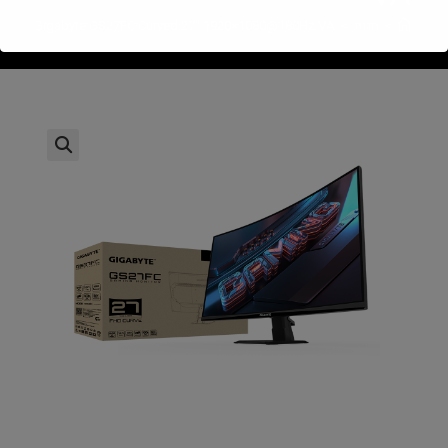
>
חנות
>
Gigabyte GS27FC Curved 27" 1920×1080@180Hz VA