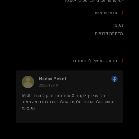
ימי שישי וערבי חג: 10:00-13:00
תנאי שימוש
תקנון
מדיניות פרטיות
חוות דעת של לקוחותינו
Nadav Peket
2020-12-19
ים פה
מחיר נמוך והוגן למעבד 5900X בלי שצריך לקנות
שאפו
מחשב שלם או עוד חלקים. אחלה שירות גם נראה מאוד
מקצועי.
.
מבוסס על
8 ביקורות
מתוך 5,
5
דירוג דירוג:
Facebook