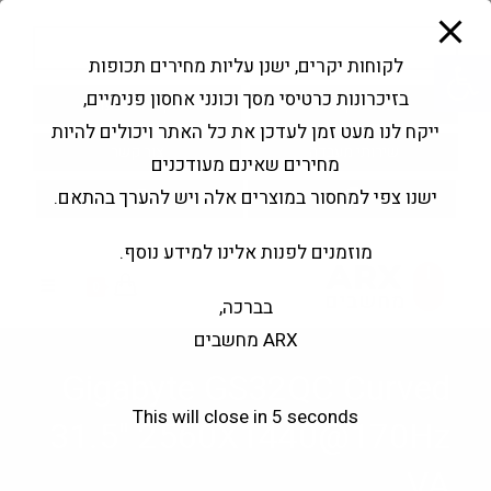
modal-check
Ski
Products
t
search
פתח סרגל נגישות
לקוחות יקרים, ישנן עליות מחירים תכופות
conten
בזיכרונות כרטיסי מסך וכונני אחסון פנימיים,
החשבון שלי
בקשה להצעה
ייקח לנו מעט זמן לעדכן את כל האתר ויכולים להיות
שירותי מעבדה
צור קשר
מחירים שאינם מעודכנים
ישנו צפי למחסור במוצרים אלה ויש להערך בהתאם.
מוזמנים לפנות אלינו למידע נוסף.
0
בברכה,
ARX מחשבים
Gigabyte GS32QC Curved
This will close in
5
seconds
31.5" 2560X1440@170Hz
VA