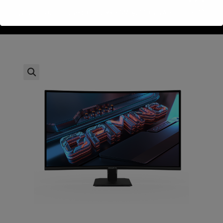
>
חנות
>
Gigabyte GS32QC Curved 31.5" 2560X1440@170Hz VA