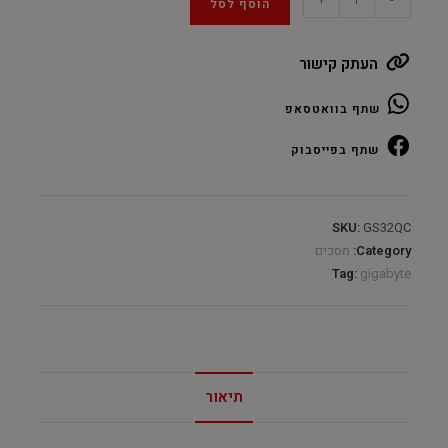
הוסף לסל
GS32QC
Curved
העתק קישור
31.5"
2560X1440@170Hz
שתף בוואטסאפ
VA
quantity
שתף בפייסבוק
SKU:
GS32QC
Category:
מסכים
Tag:
gigabyte
תיאור