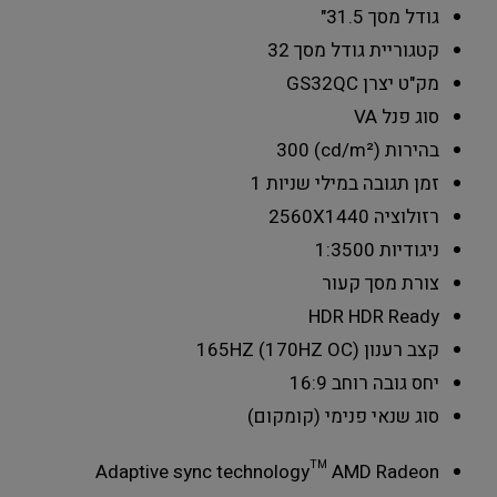
גודל מסך
31.5"
קטגוריית גודל מסך
32
מק"ט יצרן
GS32QC
סוג פנל
VA
בהירות (cd/m²)
300
זמן תגובה במילי שניות
1
רזולוציה
2560X1440
ניגודיות
1:3500
צורת מסך
קעור
HDR
HDR Ready
קצב רענון
165HZ (170HZ OC)
יחס גובה רוחב
16:9
סוג שנאי
פנימי (קומקום)
Adaptive sync technology
™ AMD Radeon