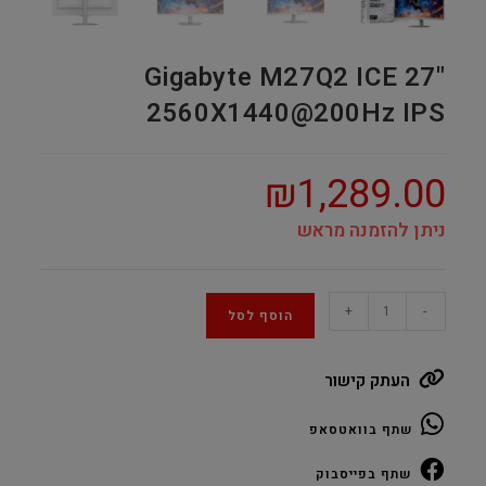
Gigabyte M27Q2 ICE 27"
2560X1440@200Hz IPS
₪
1,289.00
ניתן להזמנה מראש
Gigabyte
+
-
הוסף לסל
M27Q2
ICE
העתק קישור
27"
2560X1440@200Hz
שתף בוואטסאפ
IPS
quantity
שתף בפייסבוק