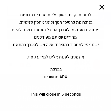
modal-check
Ski
Products
t
search
פתח סרגל נגישות
לקוחות יקרים, ישנן עליות מחירים תכופות
conten
בזיכרונות כרטיסי מסך וכונני אחסון פנימיים,
החשבון שלי
בקשה להצעה
ייקח לנו מעט זמן לעדכן את כל האתר ויכולים להיות
שירותי מעבדה
צור קשר
מחירים שאינם מעודכנים
ישנו צפי למחסור במוצרים אלה ויש להערך בהתאם.
מוזמנים לפנות אלינו למידע נוסף.
0
בברכה,
ARX מחשבים
Gigabyte M27Q2 ICE 27"
This will close in
5
seconds
2560X1440@200Hz IPS
>
חנות
>
Gigabyte M27Q2 ICE 27" 2560X1440@200Hz IPS