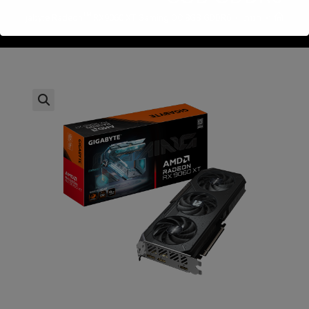
>
חנות
>
Gigabyte Radeon™ RX9060 XT Gaming OC 8GB GDDR6