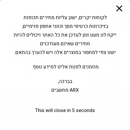
modal-check
Ski
Products
t
search
פתח סרגל נגישות
לקוחות יקרים, ישנן עליות מחירים תכופות
conten
בזיכרונות כרטיסי מסך וכונני אחסון פנימיים,
החשבון שלי
בקשה להצעה
ייקח לנו מעט זמן לעדכן את כל האתר ויכולים להיות
שירותי מעבדה
צור קשר
מחירים שאינם מעודכנים
ישנו צפי למחסור במוצרים אלה ויש להערך בהתאם.
מוזמנים לפנות אלינו למידע נוסף.
0
בברכה,
ARX מחשבים
Gigabyte Radeon™
This will close in
5
seconds
RX9060 XT Gaming OC
8GB GDDR6