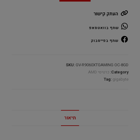
RX9060
העתק קישור
XT
Gaming
שתף בוואטסאפ
OC
8GB
שתף בפייסבוק
GDDR6
quantity
SKU:
GV-R9060XTGAMING OC-8GD
Category:
כרטיסי AMD
Tag:
gigabyte
תיאור