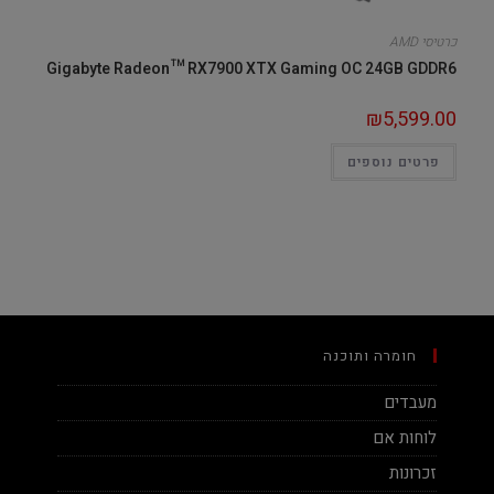
כרטיסי AMD
Gigabyte Radeon™ RX7900 XTX Gaming OC 24GB GDDR6
₪
5,599.00
פרטים נוספים
חומרה ותוכנה
מעבדים
לוחות אם
זכרונות