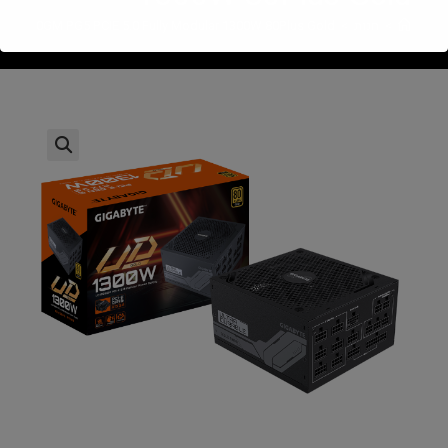
>
חנות
>
 UD1300GM PG5 PCIE 5.0 Fully Modular 1300W 80Plus Gold