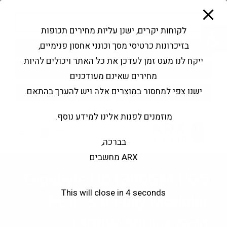
modal-check
Ski
Products
t
search
פתח סרגל נגישות
לקוחות יקרים, ישנן עליות מחירים תכופות
conten
בזיכרונות כרטיסי מסך וכונני אחסון פנימיים,
החשבון שלי
בקשה להצעה
ייקח לנו מעט זמן לעדכן את כל האתר ויכולים להיות
שירותי מעבדה
צור קשר
מחירים שאינם מעודכנים
ישנו צפי למחסור במוצרים אלה ויש להערך בהתאם.
מוזמנים לפנות אלינו למידע נוסף.
0
בברכה,
ARX מחשבים
Gigabyte UD1300GM PG5
This will close in
4
seconds
PCIE 5.0 Fully Modular
1300W 80Plus Gold