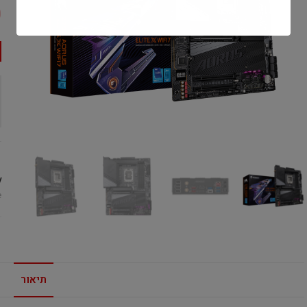
0
1
:
e
תיאור