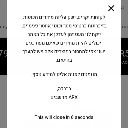
modal-check
בקשה להצעה
שירותי מעבדה
צור קשר
לקוחות יקרים, ישנן עליות מחירים תכופות
בזיכרונות כרטיסי מסך וכונני אחסון פנימיים,
מרה ותוכנה
ציוד היקפי
מחשבים וטאבלטים
קונס
ייקח לנו מעט זמן לעדכן את כל האתר
ויכולים להיות מחירים שאינם מעודכנים
Z790-AORUS ELITE X WIFI7 DDR
ישנו צפי למחסור במוצרים אלה ויש להערך
בהתאם.
Gigabyte Z790-AO
מוזמנים לפנות אלינו למידע נוסף.
בברכה,
E
ARX מחשבים
P
C
This will close in
6
seconds