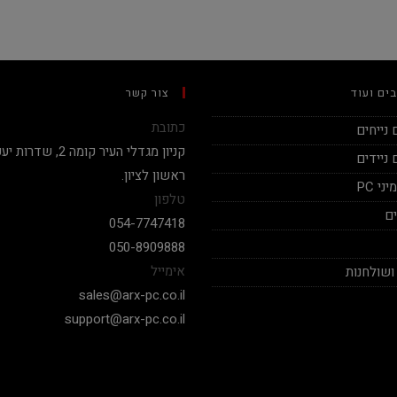
ים ועוד
צור קשר
כתובת
נייחים
ניידים
ראשון לציון.
י PC
טלפון
ם
054-7747418
050-8909888
אימייל
ושולחנות
sales@arx-pc.co.il
support@arx-pc.co.il
אלי יצחק
Nadav Peket
2020-12-19
2020-12-18