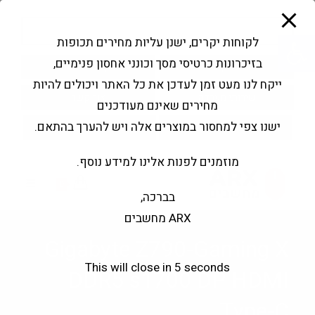
modal-check
Ski
Products
t
search
פתח סרגל נגישות
לקוחות יקרים, ישנן עליות מחירים תכופות
conten
בזיכרונות כרטיסי מסך וכונני אחסון פנימיים,
החשבון שלי
בקשה להצעה
ייקח לנו מעט זמן לעדכן את כל האתר ויכולים להיות
שירותי מעבדה
צור קשר
מחירים שאינם מעודכנים
ישנו צפי למחסור במוצרים אלה ויש להערך בהתאם.
מוזמנים לפנות אלינו למידע נוסף.
0
בברכה,
ARX מחשבים
Gigabyte Z790-Gaming X
This will close in
5
seconds
DDR5 s1700 DP HDMI
Type-C