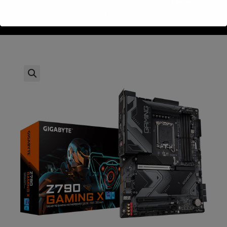
>
חנות
>
Gigabyte Z790-Gaming X DDR5 s1700 DP HDMI Type-C