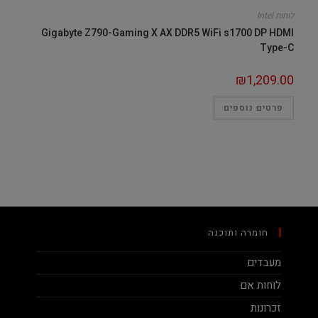
לוחות Intel
Gigabyte Z790-Gaming X AX DDR5 WiFi s1700 DP HDMI
Type-C
₪
1,209.00
פרטים נוספים
חומרה ותוכנה
מעבדים
לוחות אם
זכרונות