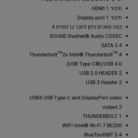
חיבור HDMI
1
חיבור Display port
1
כמה מסכים ניתן לחבר בו זמנית
4
SOUND
Realtek® Audio CODEC
SATA 3
4
Thunderbolt™
2x Intel® Thunderbolt™ 4
(USB Type-C®)/USB 4.0
USB 2.0 HEADER
2
USB 3 Header
2
USB4 USB Type-C and DisplayPort video
output
2
THUNDERBOLT
1
WIFI
Intel® Wi-Fi 7 BE200
BlueTooth
BT 5.4