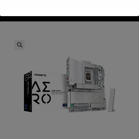
>
חנות
>
Gigabyte Z890-AERO D WIFI7 DDR5 s1851 HDMI DP Type-C