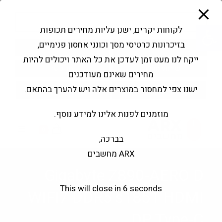
modal-check
Ski
Products
t
search
פתח סרגל נגישות
לקוחות יקרים, ישנן עליות מחירים תכופות
conten
בזיכרונות כרטיסי מסך וכונני אחסון פנימיים,
החשבון שלי
בקשה להצעה
ייקח לנו מעט זמן לעדכן את כל האתר ויכולים להיות
שירותי מעבדה
צור קשר
מחירים שאינם מעודכנים
ישנו צפי למחסור במוצרים אלה ויש להערך בהתאם.
מוזמנים לפנות אלינו למידע נוסף.
0
בברכה,
ARX מחשבים
Gigabyte Z890-AERO D
This will close in
5
seconds
WIFI7 DDR5 s1851 HDMI
DP Type-C