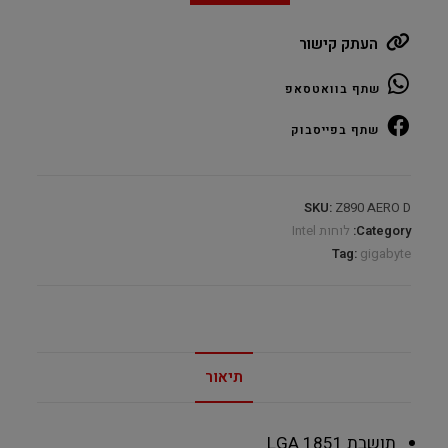
AERO
העתק קישור
D
WIFI7
שתף בוואטסאפ
DDR5
s1851
שתף בפייסבוק
HDMI
DP
Type-
SKU:
Z890 AERO D
C
Category:
לוחות Intel
quantity
Tag:
gigabyte
תיאור
תושבת
LGA 1851